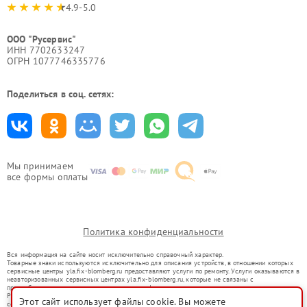
4.9-5.0
ООО "Русервис"
ИНН 7702633247
ОГРН 1077746335776
Поделиться в соц. сетях:
Мы принимаем
все формы оплаты
Политика конфиденциальности
Вся информация на сайте носит исключительно справочный характер.
Товарные знаки используются исключительно для описания устройств, в отношении которых
сервисные центры yla.fix-blomberg.ru предоставляют услуги по ремонту. Услуги оказываются в
неавторизованных сервисных центрах yla.fix-blomberg.ru, которые не связаны с
правообладателями товарных знаков или их официальными представителями.
Ремонт осуществляется для устройств, уже введенных в гражданский оборот в соответствии
Этот сайт использует файлы cookie. Вы можете
со статьей 1487 ГК РФ.