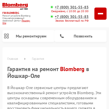
+7 (800) 301-55-83
Ежедневно, с 10:00 до 20:00
FIX-BLOMBERG
+7 (800) 301-55-83
Ремонт устройств Blomberg
Специализированный
Звонок бесплатный по РФ
cервисный центр г.
Йошкар-
Ола
Мы ремонтируем
Позвонить
Главная
Гарантия
Гарантия на ремонт
Blomberg
в
Йошкар-Оле
В Йошкар-Оле сервисные центры предлагают
высококачественный ремонт устройств Blomberg. Эти
центры оснащены современным оборудованием и
Ремонт варочных панелей Blomberg
Ремонт кухонных плит Blomberg
Ремонт посудомоечных машин Blomberg
Ремонт холодильных камер Blomberg
Ремонт духовых шкафов Blomberg
Ремонт микроволновых печей Blomberg
Ремонт стиральных машин Blomberg
Ремонт холодильников Blomberg
квалифицированными специалистами, готовыми
восстановить функциональность вашего гаджета в