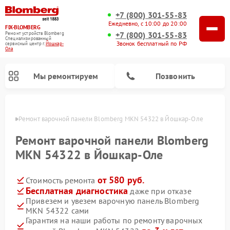
+7 (800) 301-55-83
Ежедневно, с 10:00 до 20:00
FIX-BLOMBERG
+7 (800) 301-55-83
Ремонт устройств Blomberg
Специализированный
Звонок бесплатный по РФ
cервисный центр г.
Йошкар-
Ола
Мы ремонтируем
Позвонить
р-Оле
Ремонт варочной панели Blomberg MKN 54322 в Йошкар-Оле
Ремонт варочной панели Blomberg
MKN 54322 в Йошкар-Оле
от 580 руб.
Стоимость ремонта
Бесплатная диагностика
даже при отказе
Привезем и увезем варочную панель Blomberg
MKN 54322 сами
Ремонт духовых шкафов Blomberg
Ремонт микроволновых печей Blomberg
Ремонт стиральных машин Blomberg
Ремонт холодильников Blomberg
Ремонт кухонных плит Blomberg
Ремонт посудомоечных машин Blomberg
Ремонт холодильных камер Blomberg
Гарантия на наши работы по ремонту варочных