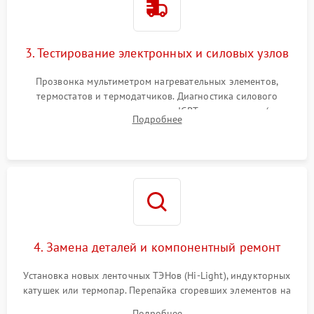
3. Тестирование электронных и силовых узлов
Прозвонка мультиметром нагревательных элементов,
термостатов и термодатчиков. Диагностика силового
модуля, реле, диодных мостов и IGBT-транзисторов (для
Подробнее
индукции). Проверка кранов и газ-контроля (для газовых
панелей).
4. Замена деталей и компонентный ремонт
Установка новых ленточных ТЭНов (Hi-Light), индукторных
катушек или термопар. Перепайка сгоревших элементов на
плате управления, восстановление токопроводящих
Подробнее