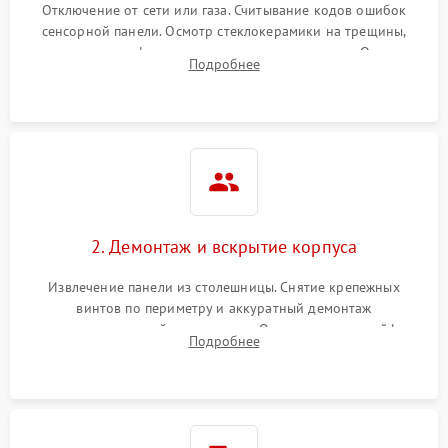
Отключение от сети или газа. Считывание кодов ошибок
сенсорной панели. Осмотр стеклокерамики на трещины,
проверка конфорок на равномерность нагрева. Опрос
Подробнее
клиента о симптомах (не включается, не видит посуду,
щелкает).
2. Демонтаж и вскрытие корпуса
Извлечение панели из столешницы. Снятие крепежных
винтов по периметру и аккуратный демонтаж
стеклокерамической поверхности. Отсоединение шлейфов
Подробнее
сенсорного блока для доступа к силовым платам, катушкам
или ТЭНам.