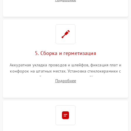
дорожек. Очистка контактов и замена поврежденной
проводки.
5. Сборка и герметизация
Аккуратная укладка проводов и шлейфов, фиксация плат и
конфорок на штатных местах. Установка стеклокерамики с
проверкой равномерности зазоров. Нанесение
Подробнее
термостойкого герметика или укладка уплотнительной
ленты по контуру.