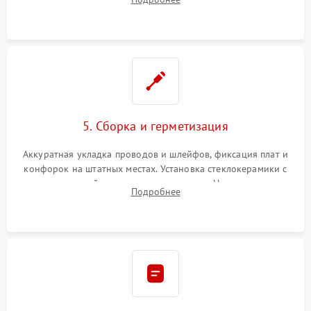
дорожек. Очистка контактов и замена поврежденной
проводки.
5. Сборка и герметизация
Аккуратная укладка проводов и шлейфов, фиксация плат и
конфорок на штатных местах. Установка стеклокерамики с
проверкой равномерности зазоров. Нанесение
Подробнее
термостойкого герметика или укладка уплотнительной
ленты по контуру.