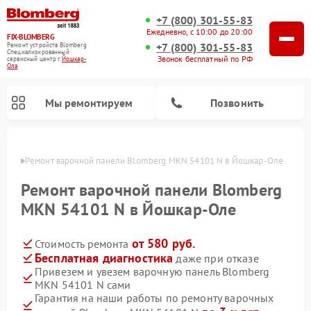
+7 (800) 301-55-83
Ежедневно, с 10:00 до 20:00
FIX-BLOMBERG
+7 (800) 301-55-83
Ремонт устройств Blomberg
Специализированный
Звонок бесплатный по РФ
cервисный центр г.
Йошкар-
Ола
Мы ремонтируем
Позвонить
р-Оле
Ремонт варочной панели Blomberg MKN 54101 N в Йошкар-Оле
Ремонт варочной панели Blomberg
MKN 54101 N в Йошкар-Оле
от 580 руб.
Стоимость ремонта
Бесплатная диагностика
даже при отказе
Привезем и увезем варочную панель Blomberg
MKN 54101 N сами
Ремонт духовых шкафов Blomberg
Ремонт микроволновых печей Blomberg
Ремонт стиральных машин Blomberg
Ремонт холодильников Blomberg
Ремонт кухонных плит Blomberg
Ремонт посудомоечных машин Blomberg
Ремонт холодильных камер Blomberg
Гарантия на наши работы по ремонту варочных