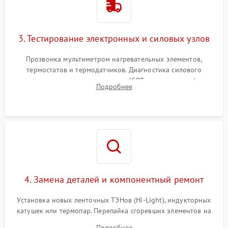
3. Тестирование электронных и силовых узлов
Прозвонка мультиметром нагревательных элементов,
термостатов и термодатчиков. Диагностика силового
модуля, реле, диодных мостов и IGBT-транзисторов (для
Подробнее
индукции). Проверка кранов и газ-контроля (для газовых
панелей).
4. Замена деталей и компонентный ремонт
Установка новых ленточных ТЭНов (Hi-Light), индукторных
катушек или термопар. Перепайка сгоревших элементов на
плате управления, восстановление токопроводящих
Подробнее