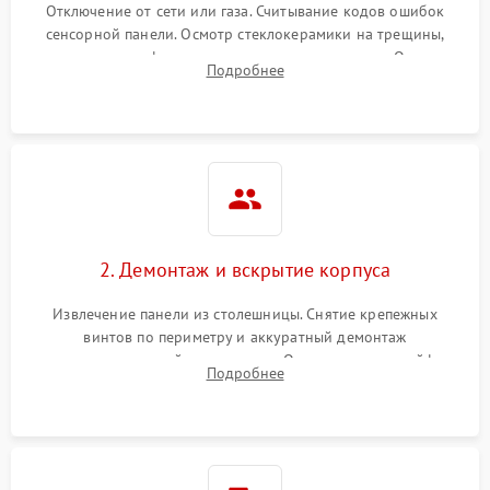
Отключение от сети или газа. Считывание кодов ошибок
сенсорной панели. Осмотр стеклокерамики на трещины,
проверка конфорок на равномерность нагрева. Опрос
Подробнее
клиента о симптомах (не включается, не видит посуду,
щелкает).
2. Демонтаж и вскрытие корпуса
Извлечение панели из столешницы. Снятие крепежных
винтов по периметру и аккуратный демонтаж
стеклокерамической поверхности. Отсоединение шлейфов
Подробнее
сенсорного блока для доступа к силовым платам, катушкам
или ТЭНам.