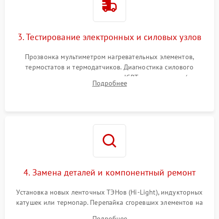
3. Тестирование электронных и силовых узлов
Прозвонка мультиметром нагревательных элементов,
термостатов и термодатчиков. Диагностика силового
модуля, реле, диодных мостов и IGBT-транзисторов (для
Подробнее
индукции). Проверка кранов и газ-контроля (для газовых
панелей).
4. Замена деталей и компонентный ремонт
Установка новых ленточных ТЭНов (Hi-Light), индукторных
катушек или термопар. Перепайка сгоревших элементов на
плате управления, восстановление токопроводящих
Подробнее