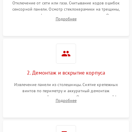
Отключение от сети или газа. Считывание кодов ошибок
сенсорной панели. Осмотр стеклокерамики на трещины,
проверка конфорок на равномерность нагрева. Опрос
Подробнее
клиента о симптомах (не включается, не видит посуду,
щелкает).
2. Демонтаж и вскрытие корпуса
Извлечение панели из столешницы. Снятие крепежных
винтов по периметру и аккуратный демонтаж
стеклокерамической поверхности. Отсоединение шлейфов
Подробнее
сенсорного блока для доступа к силовым платам, катушкам
или ТЭНам.