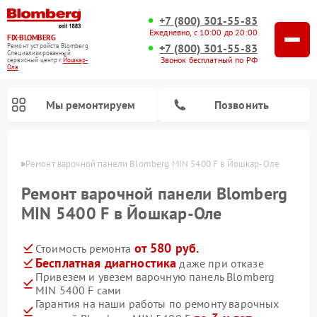
+7 (800) 301-55-83
Ежедневно, с 10:00 до 20:00
FIX-BLOMBERG
+7 (800) 301-55-83
Ремонт устройств Blomberg
Специализированный
Звонок бесплатный по РФ
cервисный центр г.
Йошкар-
Ола
Мы ремонтируем
Позвонить
р-Оле
Ремонт варочной панели Blomberg MIN 5400 F в Йошкар-Оле
Ремонт варочной панели Blomberg
MIN 5400 F в Йошкар-Оле
от 580 руб.
Стоимость ремонта
Бесплатная диагностика
даже при отказе
Привезем и увезем варочную панель Blomberg
MIN 5400 F сами
Ремонт духовых шкафов Blomberg
Ремонт микроволновых печей Blomberg
Ремонт стиральных машин Blomberg
Ремонт холодильников Blomberg
Ремонт кухонных плит Blomberg
Ремонт посудомоечных машин Blomberg
Ремонт холодильных камер Blomberg
Гарантия на наши работы по ремонту варочных