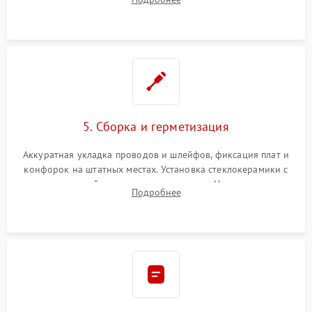
дорожек. Очистка контактов и замена поврежденной
проводки.
5. Сборка и герметизация
Аккуратная укладка проводов и шлейфов, фиксация плат и
конфорок на штатных местах. Установка стеклокерамики с
проверкой равномерности зазоров. Нанесение
Подробнее
термостойкого герметика или укладка уплотнительной
ленты по контуру.