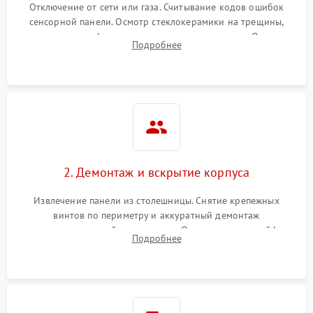
Отключение от сети или газа. Считывание кодов ошибок
сенсорной панели. Осмотр стеклокерамики на трещины,
проверка конфорок на равномерность нагрева. Опрос
Подробнее
клиента о симптомах (не включается, не видит посуду,
щелкает).
2. Демонтаж и вскрытие корпуса
Извлечение панели из столешницы. Снятие крепежных
винтов по периметру и аккуратный демонтаж
стеклокерамической поверхности. Отсоединение шлейфов
Подробнее
сенсорного блока для доступа к силовым платам, катушкам
или ТЭНам.