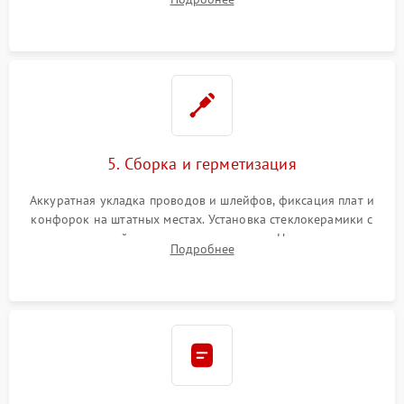
дорожек. Очистка контактов и замена поврежденной
проводки.
5. Сборка и герметизация
Аккуратная укладка проводов и шлейфов, фиксация плат и
конфорок на штатных местах. Установка стеклокерамики с
проверкой равномерности зазоров. Нанесение
Подробнее
термостойкого герметика или укладка уплотнительной
ленты по контуру.