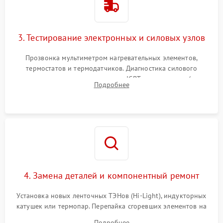
3. Тестирование электронных и силовых узлов
Прозвонка мультиметром нагревательных элементов,
термостатов и термодатчиков. Диагностика силового
модуля, реле, диодных мостов и IGBT-транзисторов (для
Подробнее
индукции). Проверка кранов и газ-контроля (для газовых
панелей).
4. Замена деталей и компонентный ремонт
Установка новых ленточных ТЭНов (Hi-Light), индукторных
катушек или термопар. Перепайка сгоревших элементов на
плате управления, восстановление токопроводящих
Подробнее