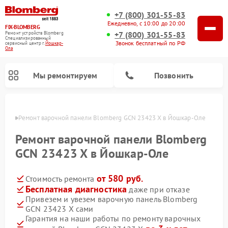
+7 (800) 301-55-83
Ежедневно, с 10:00 до 20:00
FIX-BLOMBERG
+7 (800) 301-55-83
Ремонт устройств Blomberg
Специализированный
Звонок бесплатный по РФ
cервисный центр г.
Йошкар-
Ола
Мы ремонтируем
Позвонить
р-Оле
Ремонт варочной панели Blomberg GCN 23423 X в Йошкар-Оле
Ремонт варочной панели Blomberg
GCN 23423 X в Йошкар-Оле
от 580 руб.
Стоимость ремонта
Бесплатная диагностика
даже при отказе
Привезем и увезем варочную панель Blomberg
GCN 23423 X сами
Ремонт духовых шкафов Blomberg
Ремонт микроволновых печей Blomberg
Ремонт стиральных машин Blomberg
Ремонт холодильников Blomberg
Ремонт кухонных плит Blomberg
Ремонт посудомоечных машин Blomberg
Ремонт холодильных камер Blomberg
Гарантия на наши работы по ремонту варочных