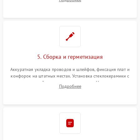
дорожек. Очистка контактов и замена поврежденной
проводки.
5. Сборка и герметизация
Аккуратная укладка проводов и шлейфов, фиксация плат и
конфорок на штатных местах. Установка стеклокерамики с
проверкой равномерности зазоров. Нанесение
Подробнее
термостойкого герметика или укладка уплотнительной
ленты по контуру.