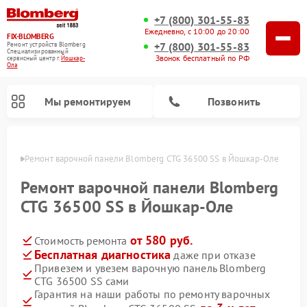
+7 (800) 301-55-83
Ежедневно, с 10:00 до 20:00
FIX-BLOMBERG
+7 (800) 301-55-83
Ремонт устройств Blomberg
Специализированный
Звонок бесплатный по РФ
cервисный центр г.
Йошкар-
Ола
Мы ремонтируем
Позвонить
р-Оле
Ремонт варочной панели Blomberg CTG 36500 SS в Йошкар-Оле
Ремонт варочной панели Blomberg
CTG 36500 SS в Йошкар-Оле
от 580 руб.
Стоимость ремонта
Бесплатная диагностика
даже при отказе
Привезем и увезем варочную панель Blomberg
CTG 36500 SS сами
Ремонт духовых шкафов Blomberg
Ремонт микроволновых печей Blomberg
Ремонт стиральных машин Blomberg
Ремонт холодильников Blomberg
Ремонт кухонных плит Blomberg
Ремонт посудомоечных машин Blomberg
Ремонт холодильных камер Blomberg
Гарантия на наши работы по ремонту варочных