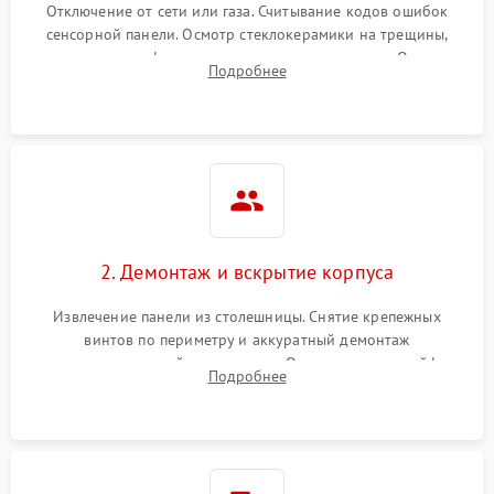
Отключение от сети или газа. Считывание кодов ошибок
сенсорной панели. Осмотр стеклокерамики на трещины,
проверка конфорок на равномерность нагрева. Опрос
Подробнее
клиента о симптомах (не включается, не видит посуду,
щелкает).
2. Демонтаж и вскрытие корпуса
Извлечение панели из столешницы. Снятие крепежных
винтов по периметру и аккуратный демонтаж
стеклокерамической поверхности. Отсоединение шлейфов
Подробнее
сенсорного блока для доступа к силовым платам, катушкам
или ТЭНам.