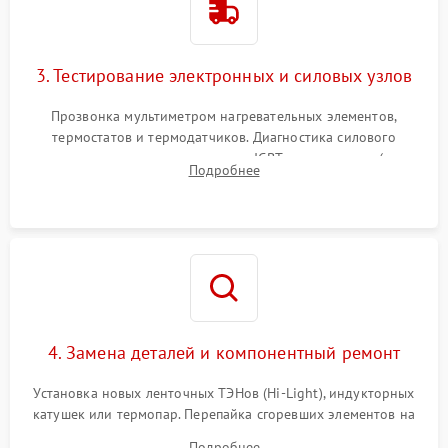
3. Тестирование электронных и силовых узлов
Прозвонка мультиметром нагревательных элементов,
термостатов и термодатчиков. Диагностика силового
модуля, реле, диодных мостов и IGBT-транзисторов (для
Подробнее
индукции). Проверка кранов и газ-контроля (для газовых
панелей).
4. Замена деталей и компонентный ремонт
Установка новых ленточных ТЭНов (Hi-Light), индукторных
катушек или термопар. Перепайка сгоревших элементов на
плате управления, восстановление токопроводящих
Подробнее