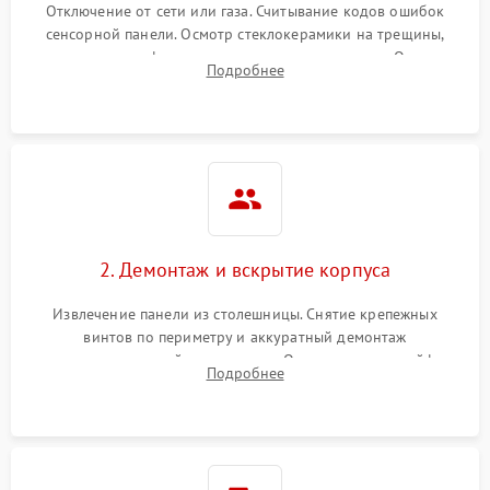
Отключение от сети или газа. Считывание кодов ошибок
сенсорной панели. Осмотр стеклокерамики на трещины,
проверка конфорок на равномерность нагрева. Опрос
Подробнее
клиента о симптомах (не включается, не видит посуду,
щелкает).
2. Демонтаж и вскрытие корпуса
Извлечение панели из столешницы. Снятие крепежных
винтов по периметру и аккуратный демонтаж
стеклокерамической поверхности. Отсоединение шлейфов
Подробнее
сенсорного блока для доступа к силовым платам, катушкам
или ТЭНам.