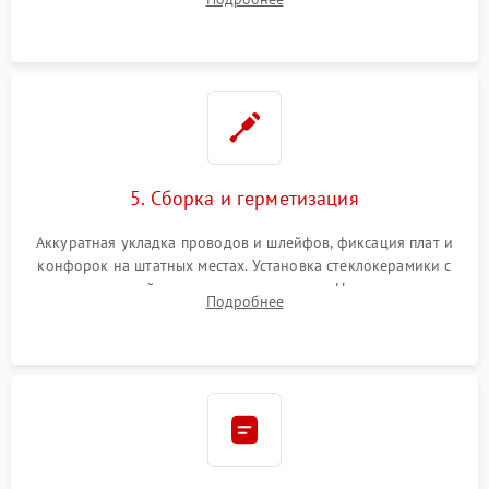
дорожек. Очистка контактов и замена поврежденной
проводки.
5. Сборка и герметизация
Аккуратная укладка проводов и шлейфов, фиксация плат и
конфорок на штатных местах. Установка стеклокерамики с
проверкой равномерности зазоров. Нанесение
Подробнее
термостойкого герметика или укладка уплотнительной
ленты по контуру.