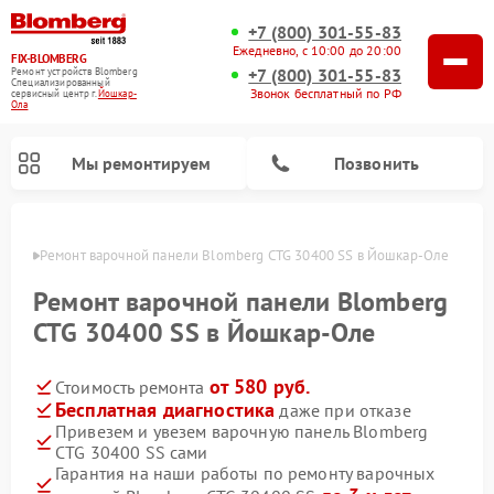
+7 (800) 301-55-83
Ежедневно, с 10:00 до 20:00
FIX-BLOMBERG
+7 (800) 301-55-83
Ремонт устройств Blomberg
Специализированный
Звонок бесплатный по РФ
cервисный центр г.
Йошкар-
Ола
Мы ремонтируем
Позвонить
р-Оле
Ремонт варочной панели Blomberg CTG 30400 SS в Йошкар-Оле
Ремонт варочной панели Blomberg
CTG 30400 SS в Йошкар-Оле
от 580 руб.
Стоимость ремонта
Бесплатная диагностика
даже при отказе
Привезем и увезем варочную панель Blomberg
CTG 30400 SS сами
Ремонт духовых шкафов Blomberg
Ремонт микроволновых печей Blomberg
Ремонт стиральных машин Blomberg
Ремонт холодильников Blomberg
Ремонт кухонных плит Blomberg
Ремонт посудомоечных машин Blomberg
Ремонт холодильных камер Blomberg
Гарантия на наши работы по ремонту варочных