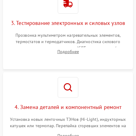
3. Тестирование электронных и силовых узлов
Прозвонка мультиметром нагревательных элементов,
термостатов и термодатчиков. Диагностика силового
модуля, реле, диодных мостов и IGBT-транзисторов (для
Подробнее
индукции). Проверка кранов и газ-контроля (для газовых
панелей).
4. Замена деталей и компонентный ремонт
Установка новых ленточных ТЭНов (Hi-Light), индукторных
катушек или термопар. Перепайка сгоревших элементов на
плате управления, восстановление токопроводящих
Подробнее