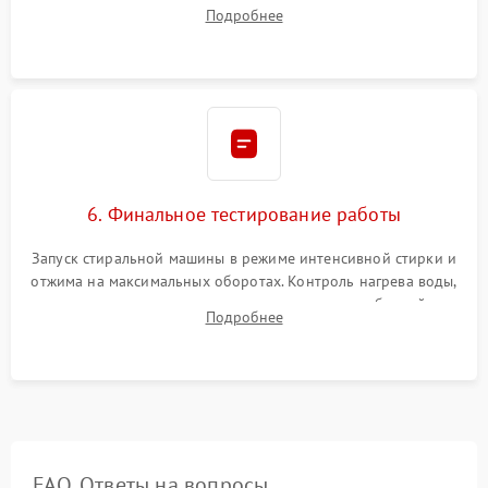
надежной фиксацией хомутами. Обработка стыков
Подробнее
герметиком для предотвращения возможных протечек воды.
6. Финальное тестирование работы
Запуск стиральной машины в режиме интенсивной стирки и
отжима на максимальных оборотах. Контроль нагрева воды,
корректности слива, отсутствия излишних вибраций,
Подробнее
посторонних стуков и протечек под корпусом.
FAQ. Ответы на вопросы