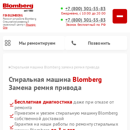
+7 (800) 301-55-83
Ежедневно, с 10:00 до 20:00
FIX-BLOMBERG
+7 (800) 301-55-83
Ремонт устройств Blomberg
Специализированный
Звонок бесплатный по РФ
cервисный центр г.
Йошкар-
Ола
Мы ремонтируем
Позвонить
р-Оле
Стиральная машина Blomberg замена ремня привода
Стиральная машина
Blomberg
Замена ремня привода
Бесплатная диагностика
даже при отказе от
ремонта
Привезем и увезем стиральную машину Blomberg
собственной доставкой
Ремонт варочных панелей Blomberg
Ремонт кухонных плит Blomberg
Ремонт посудомоечных машин Blomberg
Ремонт холодильников Blomberg
Ремонт духовых шкафов Blomberg
Ремонт микроволновых печей Blomberg
Ремонт холодильных камер Blomberg
Гарантия на наши работы по ремонту стиральных
до 3-х лет