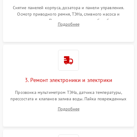
Снятие панелей корпуса, дозатора и панели управления.
Осмотр приводного ремня, ТЭНа, сливного насоса и
амортизаторов. Проверка подшипников барабана и
Подробнее
крестовины на износ, а манжеты люка на разрывы.
3. Ремонт электроники и электрики
Прозвонка мультиметром ТЭНа, датчика температуры,
прессостата и клапанов залива воды. Пайка поврежденных
дорожек или замена симисторов на плате управления.
Подробнее
Восстановление целостности проводки и контактов.