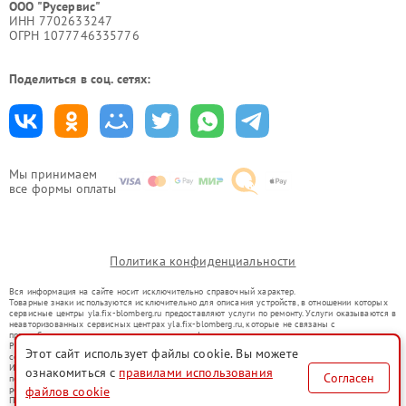
ООО "Русервис"
ИНН 7702633247
ОГРН 1077746335776
Поделиться в соц. сетях:
Мы принимаем
все формы оплаты
Политика конфиденциальности
Вся информация на сайте носит исключительно справочный характер.
Товарные знаки используются исключительно для описания устройств, в отношении которых
сервисные центры yla.fix-blomberg.ru предоставляют услуги по ремонту. Услуги оказываются в
неавторизованных сервисных центрах yla.fix-blomberg.ru, которые не связаны с
правообладателями товарных знаков или их официальными представителями.
Ремонт осуществляется для устройств, уже введенных в гражданский оборот в соответствии
Этот сайт использует файлы cookie. Вы можете
со статьей 1487 ГК РФ.
Использование товарных знаков не преследует цели индивидуализации услуг или введения
ознакомиться с
правилами использования
Согласен
потребителей в заблуждение, а служит для информирования о предоставляемых услугах по
файлов cookie
ремонту техники указанных брендов.
Представленная на сайте информация не является публичной офертой, определяемой