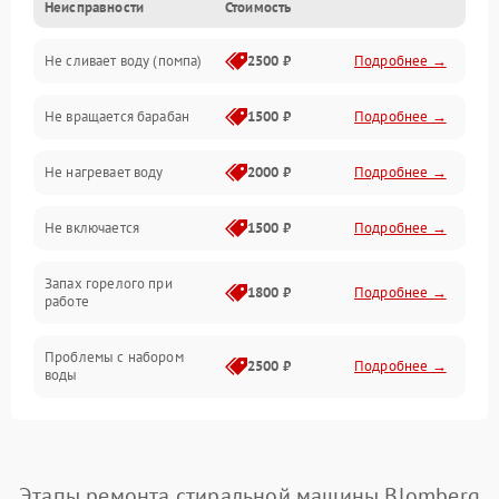
Неисправности
Стоимость
Электропитание
Не сливает воду (помпа)
2500 ₽
Подробнее →
Водоснабжение
Не вращается барабан
1500 ₽
Подробнее →
Слив
Не нагревает воду
2000 ₽
Подробнее →
Программное обеспечение
Не включается
1500 ₽
Подробнее →
Запах горелого при
1800 ₽
Подробнее →
работе
Проблемы с набором
2500 ₽
Подробнее →
воды
Замена ТЭНа
2200 ₽
Подробнее →
Замена платы управления
2200 ₽
Подробнее →
Этапы ремонта стиральной машины Blomberg