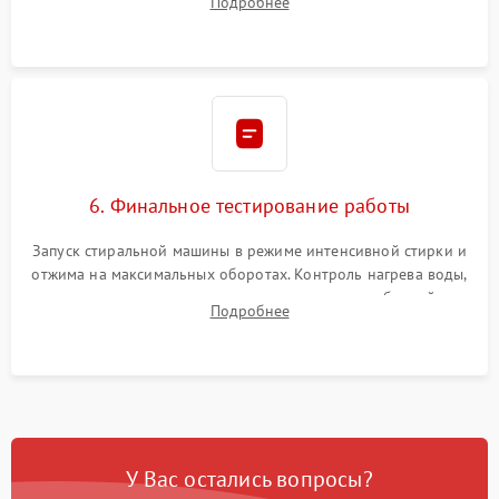
Подробнее
герметиком для предотвращения возможных протечек воды.
6. Финальное тестирование работы
Запуск стиральной машины в режиме интенсивной стирки и
отжима на максимальных оборотах. Контроль нагрева воды,
корректности слива, отсутствия излишних вибраций,
Подробнее
посторонних стуков и протечек под корпусом.
У Вас остались вопросы?