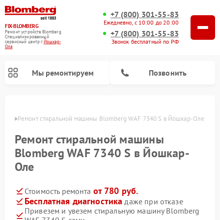
+7 (800) 301-55-83
Ежедневно, с 10:00 до 20:00
FIX-BLOMBERG
+7 (800) 301-55-83
Ремонт устройств Blomberg
Специализированный
Звонок бесплатный по РФ
cервисный центр г.
Йошкар-
Ола
Мы ремонтируем
Позвонить
р-Оле
Ремонт стиральной машины Blomberg WAF 7340 S в Йошкар-Оле
Ремонт стиральной машины
Blomberg WAF 7340 S в Йошкар-
Оле
от 780 руб.
Стоимость ремонта
Бесплатная диагностика
даже при отказе
Ремонт варочных панелей Blomberg
Ремонт кухонных плит Blomberg
Ремонт посудомоечных машин Blomberg
Ремонт холодильников Blomberg
Ремонт духовых шкафов Blomberg
Ремонт микроволновых печей Blomberg
Ремонт холодильных камер Blomberg
Привезем и увезем стиральную машину Blomberg