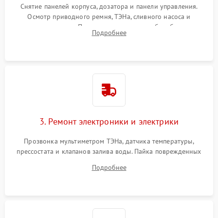
Снятие панелей корпуса, дозатора и панели управления.
Осмотр приводного ремня, ТЭНа, сливного насоса и
амортизаторов. Проверка подшипников барабана и
Подробнее
крестовины на износ, а манжеты люка на разрывы.
3. Ремонт электроники и электрики
Прозвонка мультиметром ТЭНа, датчика температуры,
прессостата и клапанов залива воды. Пайка поврежденных
дорожек или замена симисторов на плате управления.
Подробнее
Восстановление целостности проводки и контактов.