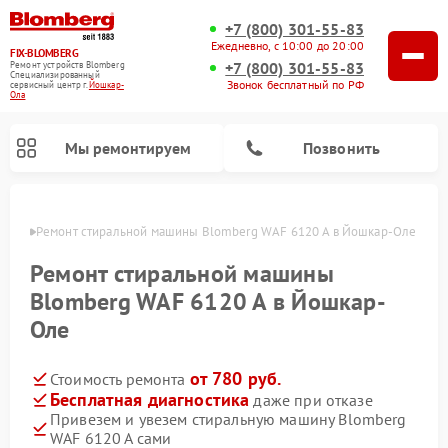
+7 (800) 301-55-83
Ежедневно, с 10:00 до 20:00
FIX-BLOMBERG
+7 (800) 301-55-83
Ремонт устройств Blomberg
Специализированный
Звонок бесплатный по РФ
cервисный центр г.
Йошкар-
Ола
Мы ремонтируем
Позвонить
р-Оле
Ремонт стиральной машины Blomberg WAF 6120 A в Йошкар-Оле
Ремонт стиральной машины
Blomberg WAF 6120 A в Йошкар-
Оле
от 780 руб.
Стоимость ремонта
Бесплатная диагностика
даже при отказе
Привезем и увезем стиральную машину Blomberg
Ремонт варочных панелей Blomberg
Ремонт кухонных плит Blomberg
Ремонт посудомоечных машин Blomberg
Ремонт холодильников Blomberg
Ремонт духовых шкафов Blomberg
Ремонт микроволновых печей Blomberg
Ремонт холодильных камер Blomberg
WAF 6120 A сами