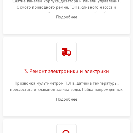
Снятие панелей корпуса, дозатора и панели управления.
Осмотр приводного ремня, ТЭНа, сливного насоса и
амортизаторов. Проверка подшипников барабана и
Подробнее
крестовины на износ, а манжеты люка на разрывы.
3. Ремонт электроники и электрики
Прозвонка мультиметром ТЭНа, датчика температуры,
прессостата и клапанов залива воды. Пайка поврежденных
дорожек или замена симисторов на плате управления.
Подробнее
Восстановление целостности проводки и контактов.