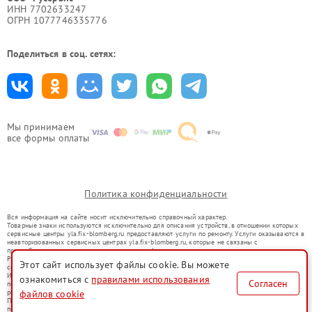
ИНН 7702633247
ОГРН 1077746335776
Поделиться в соц. сетях:
Мы принимаем
все формы оплаты
Политика конфиденциальности
Вся информация на сайте носит исключительно справочный характер.
Товарные знаки используются исключительно для описания устройств, в отношении которых
сервисные центры yla.fix-blomberg.ru предоставляют услуги по ремонту. Услуги оказываются в
неавторизованных сервисных центрах yla.fix-blomberg.ru, которые не связаны с
правообладателями товарных знаков или их официальными представителями.
Ремонт осуществляется для устройств, уже введенных в гражданский оборот в соответствии
Этот сайт использует файлы cookie. Вы можете
со статьей 1487 ГК РФ.
Использование товарных знаков не преследует цели индивидуализации услуг или введения
ознакомиться с
правилами использования
Согласен
потребителей в заблуждение, а служит для информирования о предоставляемых услугах по
файлов cookie
ремонту техники указанных брендов.
Представленная на сайте информация не является публичной офертой, определяемой
положениями Статьи 437(2) Гражданского кодекса РФ