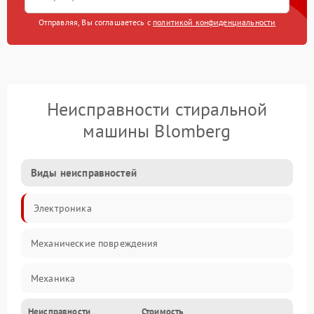
Отправляя, Вы соглашаетесь с
политикой конфиденциальности
Неисправности стиральной
машины Blomberg
Виды неисправностей
Электроника
Механические повреждения
Механика
Неисправности
Стоимость
Электропитание