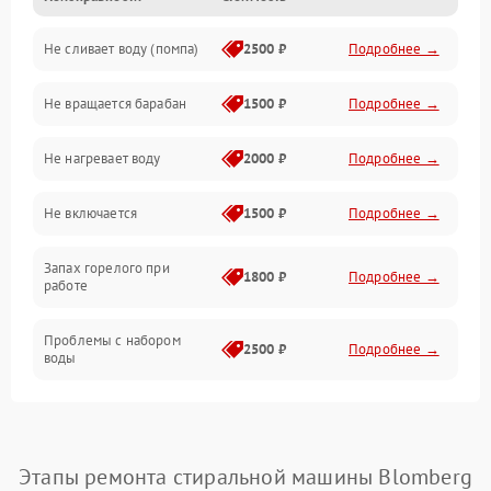
Не сливает воду (помпа)
2500 ₽
Подробнее →
Водоснабжение
Не вращается барабан
1500 ₽
Подробнее →
Слив
Не нагревает воду
2000 ₽
Подробнее →
Программное обеспечение
Не включается
1500 ₽
Подробнее →
Запах горелого при
1800 ₽
Подробнее →
работе
Проблемы с набором
2500 ₽
Подробнее →
воды
Замена ТЭНа
2200 ₽
Подробнее →
Замена платы управления
2200 ₽
Подробнее →
Этапы ремонта стиральной машины Blomberg