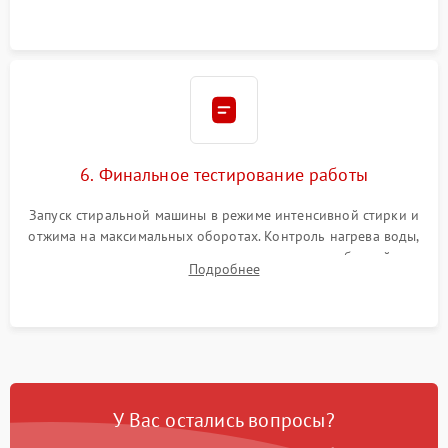
герметиком для предотвращения возможных протечек воды.
6. Финальное тестирование работы
Запуск стиральной машины в режиме интенсивной стирки и
отжима на максимальных оборотах. Контроль нагрева воды,
корректности слива, отсутствия излишних вибраций,
Подробнее
посторонних стуков и протечек под корпусом.
У Вас остались вопросы?