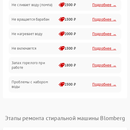
Не сливает воду (помпа)
2500 ₽
Подробнее →
Водоснабжение
Не вращается барабан
1500 ₽
Подробнее →
Слив
Не нагревает воду
2000 ₽
Подробнее →
Программное обеспечение
Не включается
1500 ₽
Подробнее →
Запах горелого при
1800 ₽
Подробнее →
работе
Проблемы с набором
2500 ₽
Подробнее →
воды
Замена ТЭНа
2200 ₽
Подробнее →
Замена платы управления
2200 ₽
Подробнее →
Этапы ремонта стиральной машины Blomberg