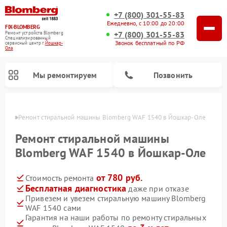
+7 (800) 301-55-83
Ежедневно, с 10:00 до 20:00
FIX-BLOMBERG
+7 (800) 301-55-83
Ремонт устройств Blomberg
Специализированный
Звонок бесплатный по РФ
cервисный центр г.
Йошкар-
Ола
Мы ремонтируем
Позвонить
р-Оле
Ремонт стиральной машины Blomberg WAF 1540 в Йошкар-Оле
Ремонт стиральной машины
Blomberg WAF 1540 в Йошкар-Оле
от 780 руб.
Стоимость ремонта
Бесплатная диагностика
даже при отказе
Привезем и увезем стиральную машину Blomberg
WAF 1540 сами
Ремонт варочных панелей Blomberg
Ремонт кухонных плит Blomberg
Ремонт посудомоечных машин Blomberg
Ремонт холодильников Blomberg
Ремонт духовых шкафов Blomberg
Ремонт микроволновых печей Blomberg
Ремонт холодильных камер Blomberg
Гарантия на наши работы по ремонту стиральных