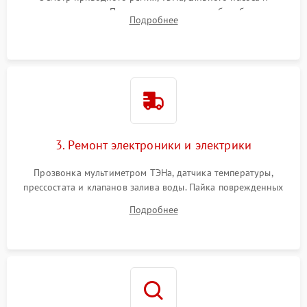
амортизаторов. Проверка подшипников барабана и
Подробнее
крестовины на износ, а манжеты люка на разрывы.
3. Ремонт электроники и электрики
Прозвонка мультиметром ТЭНа, датчика температуры,
прессостата и клапанов залива воды. Пайка поврежденных
дорожек или замена симисторов на плате управления.
Подробнее
Восстановление целостности проводки и контактов.