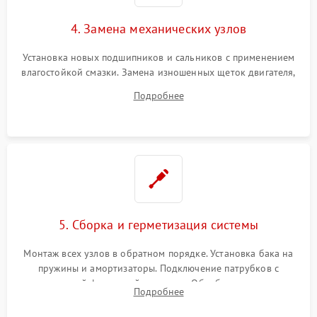
4. Замена механических узлов
Установка новых подшипников и сальников с применением
влагостойкой смазки. Замена изношенных щеток двигателя,
порванного ремня привода, неисправного сливного насоса
Подробнее
или поврежденной резиновой манжеты.
5. Сборка и герметизация системы
Монтаж всех узлов в обратном порядке. Установка бака на
пружины и амортизаторы. Подключение патрубков с
надежной фиксацией хомутами. Обработка стыков
Подробнее
герметиком для предотвращения возможных протечек воды.