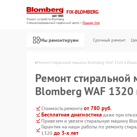
FIX-BLOMBERG
Ремонт устройств Blomberg
Специализированный cервисный центр г.
Йошкар-Ола
Мы ремонтируем
Срочный ремонт
Це
mberg в Йошкар-Оле
Ремонт стиральной машины Blomberg WAF 1320 в Йош
Ремонт стиральной
Blomberg WAF 1320
от 780 руб.
Стоимость ремонта
Бесплатная диагностика
даже при отказ
Привезем и увезем стиральную машину Bl
Гарантия на наши работы по ремонту стир
Ремонт варочных панелей Blomberg
Ремонт духовых шкафов Blomberg
Ремонт кухонных плит Blomberg
Ремонт микроволновых печей Blomberg
Ремонт посудомоечных машин Blomberg
Ремонт холодильных камер Blomberg
Ремонт холодильников Blomberg
до 3-х лет
1320