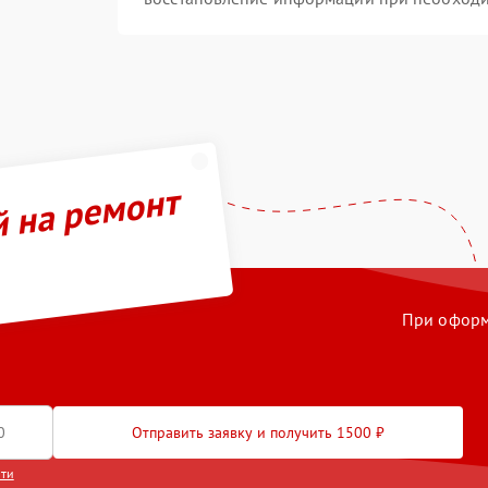
й на ремонт
При оформл
Отправить заявку и получить 1500 ₽
сти