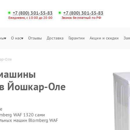
+7 (800) 301-55-83
+7 (800) 301-55-83
Ежедневно, с 10:00 до 20:00
Звонок бесплатный по РФ
ны
О нас
Отзывы
Доставка
Гарантии
Акции и скидки
Зая
кар-Оле
 машины
 в Йошкар-Оле
е
omberg WAF 1320 сами
альных машин Blomberg WAF