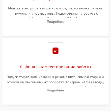
Монтаж всех узлов в обратном порядке. Установка бака на
пружины и амортизаторы. Подключение патрубков с
надежной фиксацией хомутами. Обработка стыков
Подробнее
герметиком для предотвращения возможных протечек воды.
6. Финальное тестирование работы
Запуск стиральной машины в режиме интенсивной стирки и
отжима на максимальных оборотах. Контроль нагрева воды,
корректности слива, отсутствия излишних вибраций,
Подробнее
посторонних стуков и протечек под корпусом.