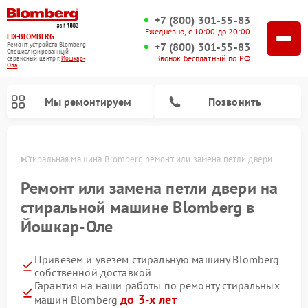
+7 (800) 301-55-83
Ежедневно, с 10:00 до 20:00
FIX-BLOMBERG
+7 (800) 301-55-83
Ремонт устройств Blomberg
Специализированный
Звонок бесплатный по РФ
cервисный центр г.
Йошкар-
Ола
Мы ремонтируем
Позвонить
р-Оле
Стиральная машина Blomberg ремонт или замена петли двери
Ремонт или замена петли двери на
стиральной машине Blomberg в
Йошкар-Оле
Привезем и увезем стиральную машину Blomberg
собственной доставкой
Гарантия на наши работы по ремонту стиральных
Ремонт варочных панелей Blomberg
Ремонт кухонных плит Blomberg
Ремонт посудомоечных машин Blomberg
Ремонт холодильников Blomberg
Ремонт духовых шкафов Blomberg
Ремонт микроволновых печей Blomberg
Ремонт холодильных камер Blomberg
до 3-х лет
машин Blomberg