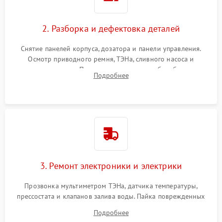
2. Разборка и дефектовка деталей
Снятие панелей корпуса, дозатора и панели управления.
Осмотр приводного ремня, ТЭНа, сливного насоса и
амортизаторов. Проверка подшипников барабана и
Подробнее
крестовины на износ, а манжеты люка на разрывы.
3. Ремонт электроники и электрики
Прозвонка мультиметром ТЭНа, датчика температуры,
прессостата и клапанов залива воды. Пайка поврежденных
дорожек или замена симисторов на плате управления.
Подробнее
Восстановление целостности проводки и контактов.