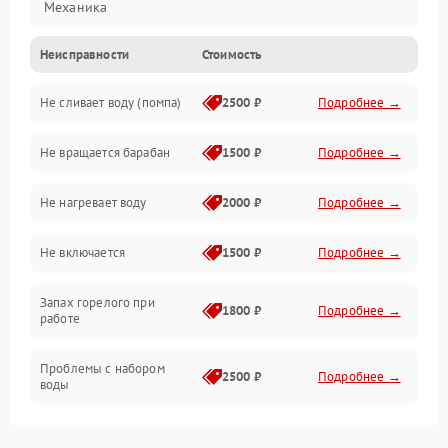
Механика
Неисправности
Стоимость
Электропитание
Не сливает воду (помпа)
2500 ₽
Подробнее →
Водоснабжение
Не вращается барабан
1500 ₽
Подробнее →
Слив
Не нагревает воду
2000 ₽
Подробнее →
Программное обеспечение
Не включается
1500 ₽
Подробнее →
Запах горелого при
1800 ₽
Подробнее →
работе
Проблемы с набором
2500 ₽
Подробнее →
воды
Замена ТЭНа
2200 ₽
Подробнее →