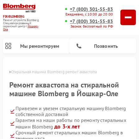
+7 (800) 301-55-83
Ежедневно, с 10:00 до 20:00
FIX-BLOMBERG
+7 (800) 301-55-83
Ремонт устройств Blomberg
Специализированный
Звонок бесплатный по РФ
cервисный центр г.
Йошкар-
Ола
Мы ремонтируем
Позвонить
р-Оле
Стиральная машина Blomberg ремонт аквастопа
Ремонт аквастопа на стиральной
машине Blomberg в Йошкар-Оле
Привезем и увезем стиральную машину Blomberg
собственной доставкой
Гарантия на наши работы по ремонту стиральных
до 3-х лет
машин Blomberg
Ремонт варочных панелей Blomberg
Ремонт кухонных плит Blomberg
Ремонт посудомоечных машин Blomberg
Ремонт холодильников Blomberg
Ремонт духовых шкафов Blomberg
Ремонт микроволновых печей Blomberg
Ремонт холодильных камер Blomberg
Срочный ремонт стиральных машин Blomberg в
течении часа