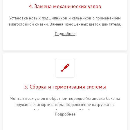
4. Замена механических узлов
Установка новых подшипников и сальников с применением
влагостойкой смазки. Замена изношенных щеток двигателя,
порванного ремня привода, неисправного сливного насоса
Подробнее
или поврежденной резиновой манжеты.
5. Сборка и герметизация системы
Монтаж всех узлов в обратном порядке. Установка бака на
пружины и амортизаторы. Подключение патрубков с
надежной фиксацией хомутами. Обработка стыков
Подробнее
герметиком для предотвращения возможных протечек воды.