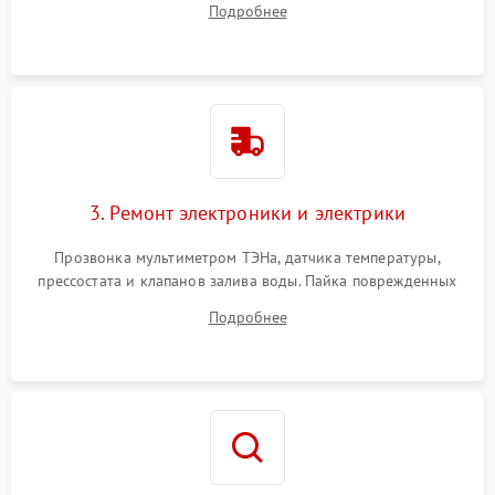
Подробнее
крестовины на износ, а манжеты люка на разрывы.
3. Ремонт электроники и электрики
Прозвонка мультиметром ТЭНа, датчика температуры,
прессостата и клапанов залива воды. Пайка поврежденных
дорожек или замена симисторов на плате управления.
Подробнее
Восстановление целостности проводки и контактов.