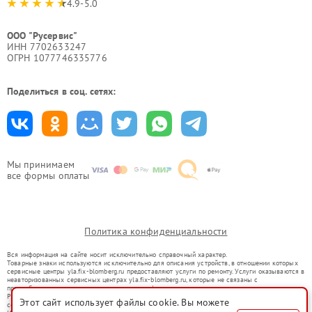
4.9-5.0
ООО "Русервис"
ИНН 7702633247
ОГРН 1077746335776
Поделиться в соц. сетях:
Мы принимаем
все формы оплаты
Политика конфиденциальности
Вся информация на сайте носит исключительно справочный характер.
Товарные знаки используются исключительно для описания устройств, в отношении которых
сервисные центры yla.fix-blomberg.ru предоставляют услуги по ремонту. Услуги оказываются в
неавторизованных сервисных центрах yla.fix-blomberg.ru, которые не связаны с
правообладателями товарных знаков или их официальными представителями.
Ремонт осуществляется для устройств, уже введенных в гражданский оборот в соответствии
Этот сайт использует файлы cookie. Вы можете
со статьей 1487 ГК РФ.