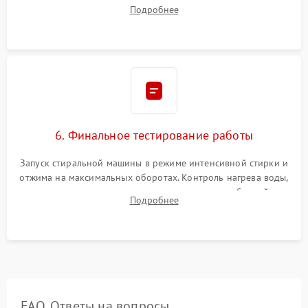
надежной фиксацией хомутами. Обработка стыков
Подробнее
герметиком для предотвращения возможных протечек воды.
6. Финальное тестирование работы
Запуск стиральной машины в режиме интенсивной стирки и
отжима на максимальных оборотах. Контроль нагрева воды,
корректности слива, отсутствия излишних вибраций,
Подробнее
посторонних стуков и протечек под корпусом.
FAQ. Ответы на вопросы