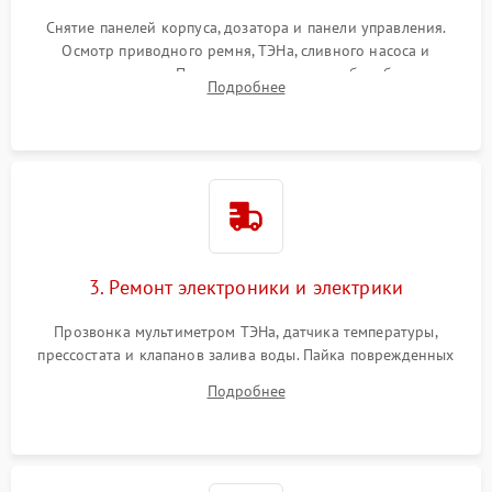
Снятие панелей корпуса, дозатора и панели управления.
Осмотр приводного ремня, ТЭНа, сливного насоса и
амортизаторов. Проверка подшипников барабана и
Подробнее
крестовины на износ, а манжеты люка на разрывы.
3. Ремонт электроники и электрики
Прозвонка мультиметром ТЭНа, датчика температуры,
прессостата и клапанов залива воды. Пайка поврежденных
дорожек или замена симисторов на плате управления.
Подробнее
Восстановление целостности проводки и контактов.