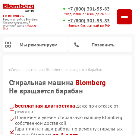
+7 (800) 301-55-83
Ежедневно, с 10:00 до 20:00
FIX-BLOMBERG
+7 (800) 301-55-83
Ремонт устройств Blomberg
Специализированный
Звонок бесплатный по РФ
cервисный центр г.
Йошкар-
Ола
Мы ремонтируем
Позвонить
р-Оле
Стиральная машина Blomberg не вращается барабан
Стиральная машина
Blomberg
Не вращается барабан
Бесплатная диагностика
даже при отказе от
ремонта
Привезем и увезем стиральную машину Blomberg
собственной доставкой
Ремонт варочных панелей Blomberg
Ремонт кухонных плит Blomberg
Ремонт посудомоечных машин Blomberg
Ремонт холодильников Blomberg
Ремонт духовых шкафов Blomberg
Ремонт микроволновых печей Blomberg
Ремонт холодильных камер Blomberg
Гарантия на наши работы по ремонту стиральных
до 3-х лет