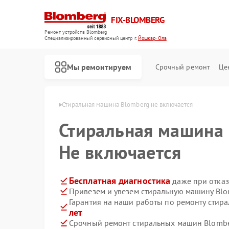
FIX-BLOMBERG
Ремонт устройств Blomberg
Специализированный cервисный центр г.
Йошкар-Ола
Мы ремонтируем
Срочный ремонт
Це
mberg в Йошкар-Оле
Стиральная машина Blomberg не включается
Стиральная машина
Не включается
Бесплатная диагностика
даже при отказ
Привезем и увезем стиральную машину Blo
Гарантия на наши работы по ремонту сти
лет
Ремонт варочных панелей Blomberg
Ремонт духовых шкафов Blomberg
Ремонт кухонных плит Blomberg
Ремонт микроволновых печей Blomberg
Ремонт посудомоечных машин Blomberg
Ремонт холодильных камер Blomberg
Ремонт холодильников Blomberg
Срочный ремонт стиральных машин Blombe