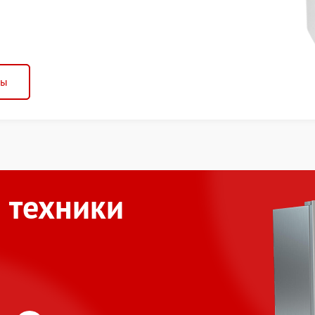
ны
 техники