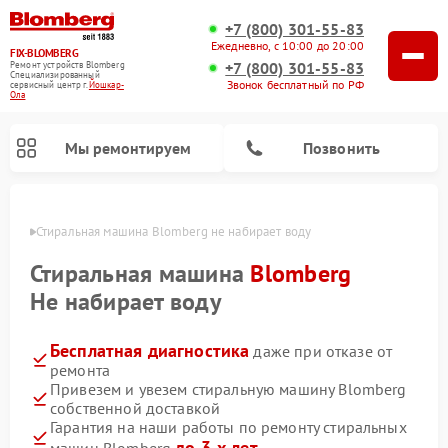
+7 (800) 301-55-83
Ежедневно, с 10:00 до 20:00
FIX-BLOMBERG
+7 (800) 301-55-83
Ремонт устройств Blomberg
Специализированный
Звонок бесплатный по РФ
cервисный центр г.
Йошкар-
Ола
Мы ремонтируем
Позвонить
р-Оле
Стиральная машина Blomberg не набирает воду
Стиральная машина
Blomberg
Не набирает воду
Бесплатная диагностика
даже при отказе от
ремонта
Привезем и увезем стиральную машину Blomberg
собственной доставкой
Ремонт варочных панелей Blomberg
Ремонт кухонных плит Blomberg
Ремонт посудомоечных машин Blomberg
Ремонт холодильников Blomberg
Ремонт духовых шкафов Blomberg
Ремонт микроволновых печей Blomberg
Ремонт холодильных камер Blomberg
Гарантия на наши работы по ремонту стиральных
до 3-х лет