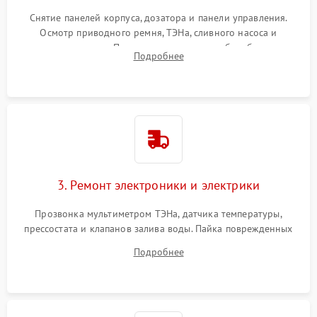
Снятие панелей корпуса, дозатора и панели управления.
Осмотр приводного ремня, ТЭНа, сливного насоса и
амортизаторов. Проверка подшипников барабана и
Подробнее
крестовины на износ, а манжеты люка на разрывы.
3. Ремонт электроники и электрики
Прозвонка мультиметром ТЭНа, датчика температуры,
прессостата и клапанов залива воды. Пайка поврежденных
дорожек или замена симисторов на плате управления.
Подробнее
Восстановление целостности проводки и контактов.