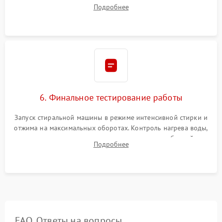
надежной фиксацией хомутами. Обработка стыков
Подробнее
герметиком для предотвращения возможных протечек воды.
6. Финальное тестирование работы
Запуск стиральной машины в режиме интенсивной стирки и
отжима на максимальных оборотах. Контроль нагрева воды,
корректности слива, отсутствия излишних вибраций,
Подробнее
посторонних стуков и протечек под корпусом.
FAQ. Ответы на вопросы