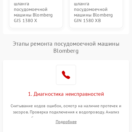
шланга
шланга
посудомоечной
посудомоечной
машины Blomberg
машины Blomberg
GIS 1380 X
GIN 1580 XB
Этапы ремонта посудомоечной машины
Blomberg
1. Диагностика неисправностей
Считывание кодов ошибок, осмотр на наличие протечек и
засоров. Проверка подключения к водопроводу. Анализ
жалоб на отсутствие слива, нагрева, вращения
Подробнее
разбрызгивателей или срабатывание системы защиты
аквастоп.