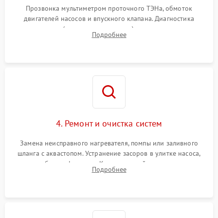
Прозвонка мультиметром проточного ТЭНа, обмоток
двигателей насосов и впускного клапана. Диагностика
прессостата (датчика уровня воды), датчика мутности,
Подробнее
концевика дверцы и электронного модуля управления.
4. Ремонт и очистка систем
Замена неисправного нагревателя, помпы или заливного
шланга с аквастопом. Устранение засоров в улитке насоса,
патрубках и фильтрах. Компонентный ремонт платы
Подробнее
управления, восстановление поврежденной проводки.