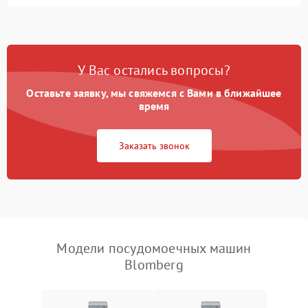
Не запускается цикл
1800 ₽
Подробнее →
стирки
Проблемы с набором
1800 ₽
Подробнее →
воды
У Вас остались вопросы?
Оставьте заявку, мы свяжемся с Вами в ближайшее
Не работает сушилка
2100 ₽
Подробнее →
время
Сбои в работе таймера
1700 ₽
Подробнее →
Заказать звонок
Проблемы с
2100 ₽
Подробнее →
циркуляционным насосом
Модели посудомоечных машин
Blomberg