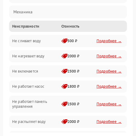
Механика
Неисправности
Стоимость
Управление
Не сливает воду
500 ₽
Подробнее →
Электропитание
Не нагревает воду
2000 ₽
Подробнее →
Датчики
Не включается
2500 ₽
Подробнее →
Нагрев
Не работает насос
1800 ₽
Подробнее →
Вода
Не работает панель
Гигиена
2500 ₽
Подробнее →
управления
Программное обеспечение
Не распыляет воду
2000 ₽
Подробнее →