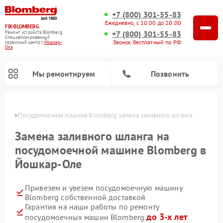
+7 (800) 301-55-83
Ежедневно, с 10:00 до 20:00
FIX-BLOMBERG
+7 (800) 301-55-83
Ремонт устройств Blomberg
Специализированный
Звонок бесплатный по РФ
cервисный центр г.
Йошкар-
Ола
Мы ремонтируем
Позвонить
р-Оле
Посудомоечная машина Blomberg замена заливного шланга
Замена заливного шланга на
посудомоечной машине Blomberg в
Йошкар-Оле
Привезем и увезем посудомоечную машину
Blomberg собственной доставкой
Гарантия на наши работы по ремонту
Ремонт варочных панелей Blomberg
Ремонт кухонных плит Blomberg
Ремонт стиральных машин Blomberg
Ремонт холодильников Blomberg
Ремонт духовых шкафов Blomberg
Ремонт микроволновых печей Blomberg
Ремонт холодильных камер Blomberg
до 3-х лет
посудомоечных машин Blomberg