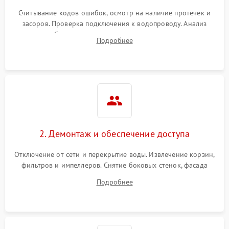
Считывание кодов ошибок, осмотр на наличие протечек и
засоров. Проверка подключения к водопроводу. Анализ
жалоб на отсутствие слива, нагрева, вращения
Подробнее
разбрызгивателей или срабатывание системы защиты
аквастоп.
2. Демонтаж и обеспечение доступа
Отключение от сети и перекрытие воды. Извлечение корзин,
фильтров и импеллеров. Снятие боковых стенок, фасада
дверцы или нижнего поддона для прямого доступа к
Подробнее
циркуляционному насосу, ТЭНу и сливной помпе.