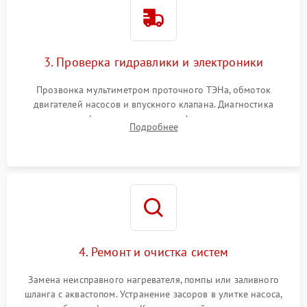
3. Проверка гидравлики и электроники
Прозвонка мультиметром проточного ТЭНа, обмоток
двигателей насосов и впускного клапана. Диагностика
прессостата (датчика уровня воды), датчика мутности,
Подробнее
концевика дверцы и электронного модуля управления.
4. Ремонт и очистка систем
Замена неисправного нагревателя, помпы или заливного
шланга с аквастопом. Устранение засоров в улитке насоса,