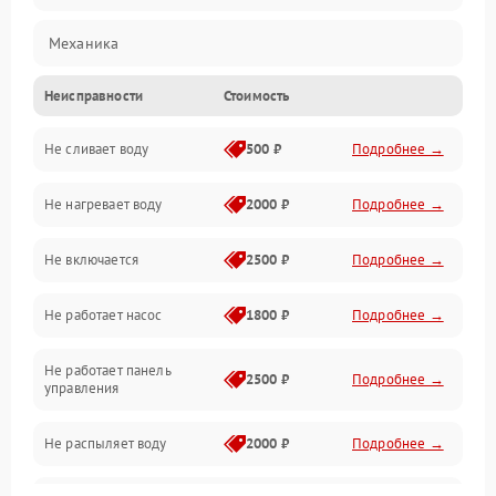
Механика
Неисправности
Стоимость
Управление
Не сливает воду
500 ₽
Подробнее →
Электропитание
Не нагревает воду
2000 ₽
Подробнее →
Датчики
Не включается
2500 ₽
Подробнее →
Нагрев
Не работает насос
1800 ₽
Подробнее →
Вода
Не работает панель
Гигиена
2500 ₽
Подробнее →
управления
Программное обеспечение
Не распыляет воду
2000 ₽
Подробнее →