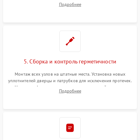
патрубках и фильтрах. Компонентный ремонт платы
Подробнее
управления, восстановление поврежденной проводки.
5. Сборка и контроль герметичности
Монтаж всех узлов на штатные места. Установка новых
уплотнителей дверцы и патрубков для исключения протечек.
Надежная фиксация хомутов гидравлической системы,
Подробнее
сборка корпуса и установка датчика поплавка.