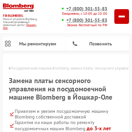
+7 (800) 301-55-83
Ежедневно, с 10:00 до 20:00
FIX-BLOMBERG
+7 (800) 301-55-83
Ремонт устройств Blomberg
Специализированный
Звонок бесплатный по РФ
cервисный центр г.
Йошкар-
Ола
Мы ремонтируем
Позвонить
р-Оле
Посудомоечная машина Blomberg замена платы сенсорного управлен
Замена платы сенсорного
управления на посудомоечной
машине Blomberg в Йошкар-Оле
Привезем и увезем посудомоечную машину
Blomberg собственной доставкой
Гарантия на наши работы по ремонту
Ремонт варочных панелей Blomberg
Ремонт кухонных плит Blomberg
Ремонт стиральных машин Blomberg
Ремонт холодильников Blomberg
Ремонт духовых шкафов Blomberg
Ремонт микроволновых печей Blomberg
Ремонт холодильных камер Blomberg
до 3-х лет
посудомоечных машин Blomberg