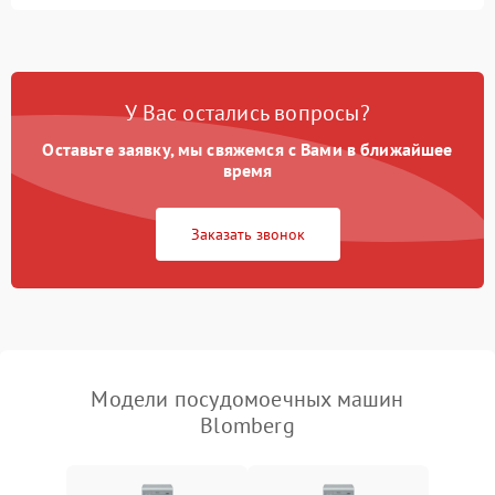
Не запускается цикл
1800 ₽
Подробнее →
стирки
Проблемы с набором
1800 ₽
Подробнее →
воды
У Вас остались вопросы?
Оставьте заявку, мы свяжемся с Вами в ближайшее
Не работает сушилка
2100 ₽
Подробнее →
время
Сбои в работе таймера
1700 ₽
Подробнее →
Заказать звонок
Проблемы с
2100 ₽
Подробнее →
циркуляционным насосом
Модели посудомоечных машин
Blomberg