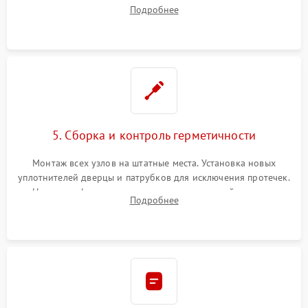
патрубках и фильтрах. Компонентный ремонт платы
Подробнее
управления, восстановление поврежденной проводки.
5. Сборка и контроль герметичности
Монтаж всех узлов на штатные места. Установка новых
уплотнителей дверцы и патрубков для исключения протечек.
Надежная фиксация хомутов гидравлической системы,
Подробнее
сборка корпуса и установка датчика поплавка.