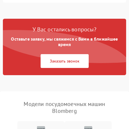
Не запускается цикл
1800 ₽
Подробнее →
стирки
Проблемы с набором
1800 ₽
Подробнее →
воды
У Вас остались вопросы?
Оставьте заявку, мы свяжемся с Вами в ближайшее
Не работает сушилка
2100 ₽
Подробнее →
время
Сбои в работе таймера
1700 ₽
Подробнее →
Заказать звонок
Проблемы с
2100 ₽
Подробнее →
циркуляционным насосом
Модели посудомоечных машин
Blomberg