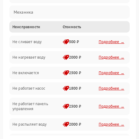
Механика
Неисправности
Стоимость
Управление
Не сливает воду
500 ₽
Подробнее →
Электропитание
Не нагревает воду
2000 ₽
Подробнее →
Датчики
Не включается
2500 ₽
Подробнее →
Нагрев
Не работает насос
1800 ₽
Подробнее →
Вода
Не работает панель
Гигиена
2500 ₽
Подробнее →
управления
Программное обеспечение
Не распыляет воду
2000 ₽
Подробнее →