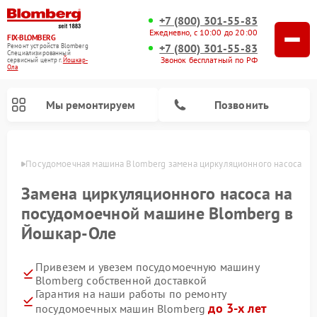
+7 (800) 301-55-83
Ежедневно, с 10:00 до 20:00
FIX-BLOMBERG
+7 (800) 301-55-83
Ремонт устройств Blomberg
Специализированный
Звонок бесплатный по РФ
cервисный центр г.
Йошкар-
Ола
Мы ремонтируем
Позвонить
р-Оле
Посудомоечная машина Blomberg замена циркуляционного насоса
Замена циркуляционного насоса на
посудомоечной машине Blomberg в
Йошкар-Оле
Привезем и увезем посудомоечную машину
Blomberg собственной доставкой
Гарантия на наши работы по ремонту
Ремонт варочных панелей Blomberg
Ремонт кухонных плит Blomberg
Ремонт стиральных машин Blomberg
Ремонт холодильников Blomberg
Ремонт духовых шкафов Blomberg
Ремонт микроволновых печей Blomberg
Ремонт холодильных камер Blomberg
до 3-х лет
посудомоечных машин Blomberg