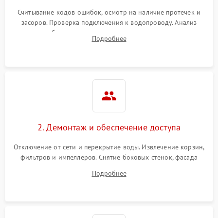
Считывание кодов ошибок, осмотр на наличие протечек и
засоров. Проверка подключения к водопроводу. Анализ
жалоб на отсутствие слива, нагрева, вращения
Подробнее
разбрызгивателей или срабатывание системы защиты
аквастоп.
2. Демонтаж и обеспечение доступа
Отключение от сети и перекрытие воды. Извлечение корзин,
фильтров и импеллеров. Снятие боковых стенок, фасада
дверцы или нижнего поддона для прямого доступа к
Подробнее
циркуляционному насосу, ТЭНу и сливной помпе.