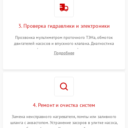
3. Проверка гидравлики и электроники
Прозвонка мультиметром проточного ТЭНа, обмоток
двигателей насосов и впускного клапана. Диагностика
прессостата (датчика уровня воды), датчика мутности,
Подробнее
концевика дверцы и электронного модуля управления.
4. Ремонт и очистка систем
Замена неисправного нагревателя, помпы или заливного
шланга с аквастопом. Устранение засоров в улитке насоса,