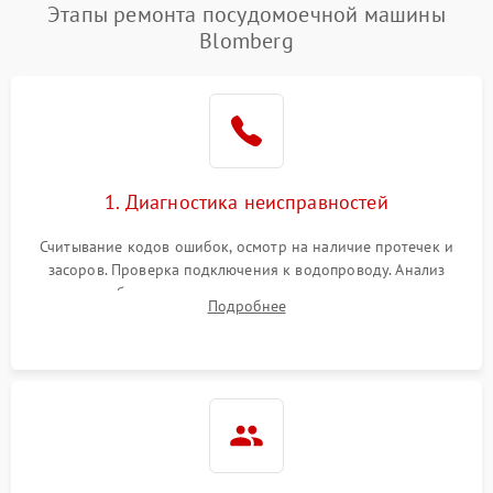
Этапы ремонта посудомоечной машины
Blomberg
1. Диагностика неисправностей
Считывание кодов ошибок, осмотр на наличие протечек и
засоров. Проверка подключения к водопроводу. Анализ
жалоб на отсутствие слива, нагрева, вращения
Подробнее
разбрызгивателей или срабатывание системы защиты
аквастоп.