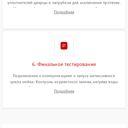
уплотнителей дверцы и патрубков для исключения протечек.
Надежная фиксация хомутов гидравлической системы,
Подробнее
сборка корпуса и установка датчика поплавка.
6. Финальное тестирование
Подключение к коммуникациям и запуск интенсивного
цикла мойки. Контроль корректного залива, нагрева воды
до нужной температуры, отсутствия посторонних шумов,
Подробнее
штатного слива и абсолютной сухости в поддоне.