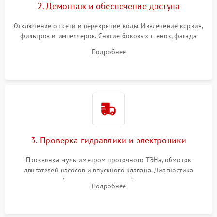
2. Демонтаж и обеспечение доступа
Отключение от сети и перекрытие воды. Извлечение корзин,
фильтров и импеллеров. Снятие боковых стенок, фасада
дверцы или нижнего поддона для прямого доступа к
Подробнее
циркуляционному насосу, ТЭНу и сливной помпе.
3. Проверка гидравлики и электроники
Прозвонка мультиметром проточного ТЭНа, обмоток
двигателей насосов и впускного клапана. Диагностика
прессостата (датчика уровня воды), датчика мутности,
Подробнее
концевика дверцы и электронного модуля управления.