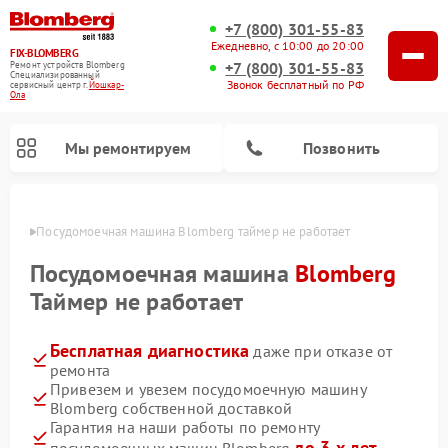
+7 (800) 301-55-83
Ежедневно, с 10:00 до 20:00
FIX-BLOMBERG
+7 (800) 301-55-83
Ремонт устройств Blomberg
Специализированный
Звонок бесплатный по РФ
cервисный центр г.
Йошкар-
Ола
Мы ремонтируем
Позвонить
р-Оле
Посудомоечная машина Blomberg таймер не работает
Посудомоечная машина
Blomberg
Таймер не работает
Бесплатная диагностика
даже при отказе от
ремонта
Привезем и увезем посудомоечную машину
Blomberg собственной доставкой
Ремонт варочных панелей Blomberg
Ремонт кухонных плит Blomberg
Ремонт стиральных машин Blomberg
Ремонт холодильников Blomberg
Ремонт духовых шкафов Blomberg
Ремонт микроволновых печей Blomberg
Ремонт холодильных камер Blomberg
Гарантия на наши работы по ремонту
до 3-х лет