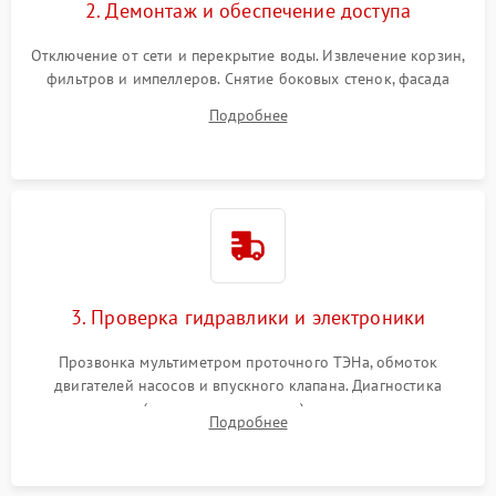
2. Демонтаж и обеспечение доступа
Отключение от сети и перекрытие воды. Извлечение корзин,
фильтров и импеллеров. Снятие боковых стенок, фасада
дверцы или нижнего поддона для прямого доступа к
Подробнее
циркуляционному насосу, ТЭНу и сливной помпе.
3. Проверка гидравлики и электроники
Прозвонка мультиметром проточного ТЭНа, обмоток
двигателей насосов и впускного клапана. Диагностика
прессостата (датчика уровня воды), датчика мутности,
Подробнее
концевика дверцы и электронного модуля управления.