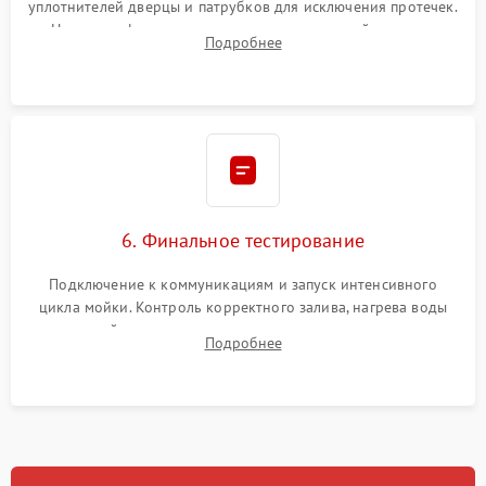
уплотнителей дверцы и патрубков для исключения протечек.
Надежная фиксация хомутов гидравлической системы,
Подробнее
сборка корпуса и установка датчика поплавка.
6. Финальное тестирование
Подключение к коммуникациям и запуск интенсивного
цикла мойки. Контроль корректного залива, нагрева воды
до нужной температуры, отсутствия посторонних шумов,
Подробнее
штатного слива и абсолютной сухости в поддоне.