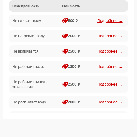
Неисправности
Стоимость
Управление
Не сливает воду
500 ₽
Подробнее →
Электропитание
Не нагревает воду
2000 ₽
Подробнее →
Датчики
Не включается
2500 ₽
Подробнее →
Нагрев
Не работает насос
1800 ₽
Подробнее →
Вода
Не работает панель
Гигиена
2500 ₽
Подробнее →
управления
Программное обеспечение
Не распыляет воду
2000 ₽
Подробнее →
Не запускается цикл
1800 ₽
Подробнее →
стирки