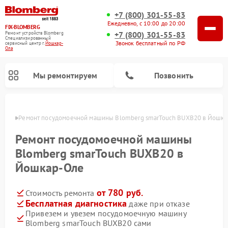
+7 (800) 301-55-83
Ежедневно, с 10:00 до 20:00
FIX-BLOMBERG
+7 (800) 301-55-83
Ремонт устройств Blomberg
Специализированный
Звонок бесплатный по РФ
cервисный центр г.
Йошкар-
Ола
Мы ремонтируем
Позвонить
р-Оле
Ремонт посудомоечной машины Blomberg smarTouch BUXB20 в Йошк
Ремонт посудомоечной машины
Blomberg smarTouch BUXB20 в
Йошкар-Оле
от 780 руб.
Стоимость ремонта
Бесплатная диагностика
даже при отказе
Привезем и увезем посудомоечную машину
Ремонт варочных панелей Blomberg
Ремонт кухонных плит Blomberg
Ремонт стиральных машин Blomberg
Ремонт холодильников Blomberg
Ремонт духовых шкафов Blomberg
Ремонт микроволновых печей Blomberg
Ремонт холодильных камер Blomberg
Blomberg smarTouch BUXB20 сами