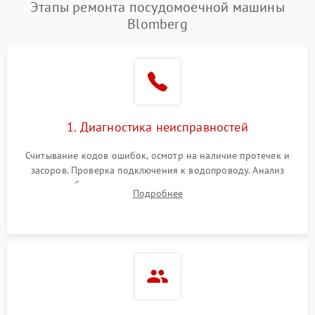
Проблемы с набором
Этапы ремонта посудомоечной машины
1800 ₽
Подробнее →
воды
Blomberg
Не работает сушилка
2100 ₽
Подробнее →
Сбои в работе таймера
1700 ₽
Подробнее →
Проблемы с
2100 ₽
Подробнее →
1. Диагностика неисправностей
циркуляционным насосом
Считывание кодов ошибок, осмотр на наличие протечек и
засоров. Проверка подключения к водопроводу. Анализ
жалоб на отсутствие слива, нагрева, вращения
Подробнее
разбрызгивателей или срабатывание системы защиты
аквастоп.