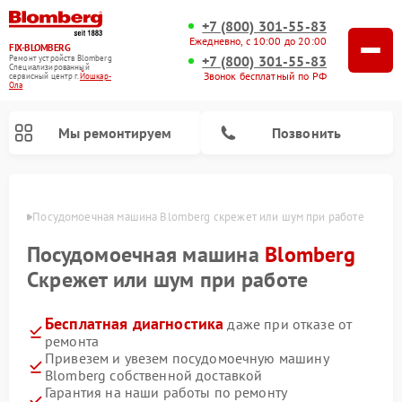
+7 (800) 301-55-83
Ежедневно, с 10:00 до 20:00
FIX-BLOMBERG
+7 (800) 301-55-83
Ремонт устройств Blomberg
Специализированный
Звонок бесплатный по РФ
cервисный центр г.
Йошкар-
Ола
Мы ремонтируем
Позвонить
р-Оле
Посудомоечная машина Blomberg скрежет или шум при работе
Посудомоечная машина
Blomberg
Скрежет или шум при работе
Бесплатная диагностика
даже при отказе от
ремонта
Привезем и увезем посудомоечную машину
Blomberg собственной доставкой
Ремонт варочных панелей Blomberg
Ремонт кухонных плит Blomberg
Ремонт стиральных машин Blomberg
Ремонт холодильников Blomberg
Ремонт духовых шкафов Blomberg
Ремонт микроволновых печей Blomberg
Ремонт холодильных камер Blomberg
Гарантия на наши работы по ремонту