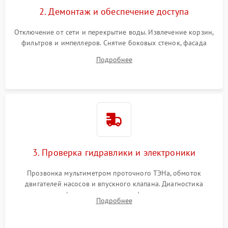
2. Демонтаж и обеспечение доступа
Отключение от сети и перекрытие воды. Извлечение корзин,
фильтров и импеллеров. Снятие боковых стенок, фасада
дверцы или нижнего поддона для прямого доступа к
Подробнее
циркуляционному насосу, ТЭНу и сливной помпе.
3. Проверка гидравлики и электроники
Прозвонка мультиметром проточного ТЭНа, обмоток
двигателей насосов и впускного клапана. Диагностика
прессостата (датчика уровня воды), датчика мутности,
Подробнее
концевика дверцы и электронного модуля управления.