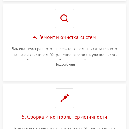
4. Ремонт и очистка систем
Замена неисправного нагревателя, помпы или заливного
шланга с аквастопом. Устранение засоров в улитке насоса,
патрубках и фильтрах. Компонентный ремонт платы
Подробнее
управления, восстановление поврежденной проводки.
5. Сборка и контроль герметичности
Монтаж всех узлов на штатные места. Установка новых