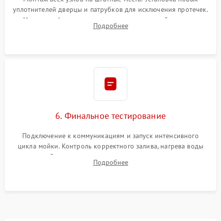
уплотнителей дверцы и патрубков для исключения протечек.
Надежная фиксация хомутов гидравлической системы,
Подробнее
сборка корпуса и установка датчика поплавка.
6. Финальное тестирование
Подключение к коммуникациям и запуск интенсивного
цикла мойки. Контроль корректного залива, нагрева воды
до нужной температуры, отсутствия посторонних шумов,
Подробнее
штатного слива и абсолютной сухости в поддоне.