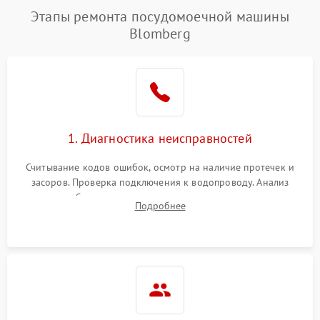
Этапы ремонта посудомоечной машины
Blomberg
1. Диагностика неисправностей
Считывание кодов ошибок, осмотр на наличие протечек и
засоров. Проверка подключения к водопроводу. Анализ
жалоб на отсутствие слива, нагрева, вращения
Подробнее
разбрызгивателей или срабатывание системы защиты
аквастоп.