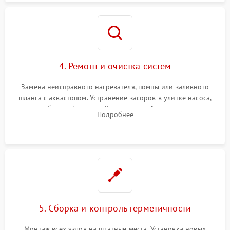
4. Ремонт и очистка систем
Замена неисправного нагревателя, помпы или заливного
шланга с аквастопом. Устранение засоров в улитке насоса,
патрубках и фильтрах. Компонентный ремонт платы
Подробнее
управления, восстановление поврежденной проводки.
5. Сборка и контроль герметичности
Монтаж всех узлов на штатные места. Установка новых