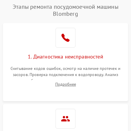
Этапы ремонта посудомоечной машины
Blomberg
1. Диагностика неисправностей
Считывание кодов ошибок, осмотр на наличие протечек и
засоров. Проверка подключения к водопроводу. Анализ
жалоб на отсутствие слива, нагрева, вращения
Подробнее
разбрызгивателей или срабатывание системы защиты
аквастоп.