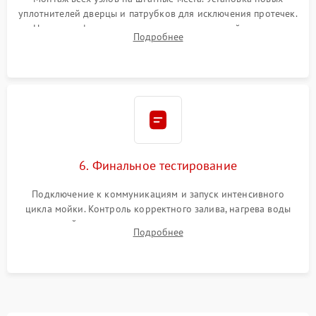
уплотнителей дверцы и патрубков для исключения протечек.
Надежная фиксация хомутов гидравлической системы,
Подробнее
сборка корпуса и установка датчика поплавка.
6. Финальное тестирование
Подключение к коммуникациям и запуск интенсивного
цикла мойки. Контроль корректного залива, нагрева воды
до нужной температуры, отсутствия посторонних шумов,
Подробнее
штатного слива и абсолютной сухости в поддоне.