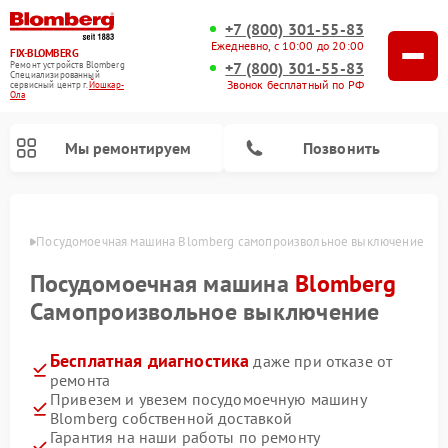
+7 (800) 301-55-83
Ежедневно, с 10:00 до 20:00
FIX-BLOMBERG
+7 (800) 301-55-83
Ремонт устройств Blomberg
Специализированный
Звонок бесплатный по РФ
cервисный центр г.
Йошкар-
Ола
Мы ремонтируем
Позвонить
р-Оле
Посудомоечная машина Blomberg самопроизвольное выключение
Посудомоечная машина
Blomberg
Самопроизвольное выключение
Бесплатная диагностика
даже при отказе от
ремонта
Привезем и увезем посудомоечную машину
Blomberg собственной доставкой
Ремонт варочных панелей Blomberg
Ремонт кухонных плит Blomberg
Ремонт стиральных машин Blomberg
Ремонт холодильников Blomberg
Ремонт духовых шкафов Blomberg
Ремонт микроволновых печей Blomberg
Ремонт холодильных камер Blomberg
Гарантия на наши работы по ремонту