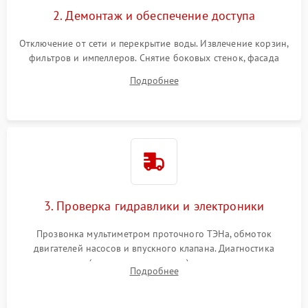
2. Демонтаж и обеспечение доступа
Отключение от сети и перекрытие воды. Извлечение корзин,
фильтров и импеллеров. Снятие боковых стенок, фасада
дверцы или нижнего поддона для прямого доступа к
Подробнее
циркуляционному насосу, ТЭНу и сливной помпе.
3. Проверка гидравлики и электроники
Прозвонка мультиметром проточного ТЭНа, обмоток
двигателей насосов и впускного клапана. Диагностика
прессостата (датчика уровня воды), датчика мутности,
Подробнее
концевика дверцы и электронного модуля управления.