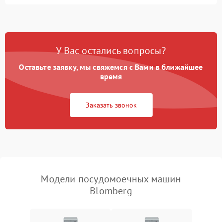
Не запускается цикл
1800 ₽
Подробнее →
стирки
Проблемы с набором
1800 ₽
Подробнее →
воды
У Вас остались вопросы?
Оставьте заявку, мы свяжемся с Вами в ближайшее
Не работает сушилка
2100 ₽
Подробнее →
время
Сбои в работе таймера
1700 ₽
Подробнее →
Заказать звонок
Проблемы с
2100 ₽
Подробнее →
циркуляционным насосом
Модели посудомоечных машин
Blomberg