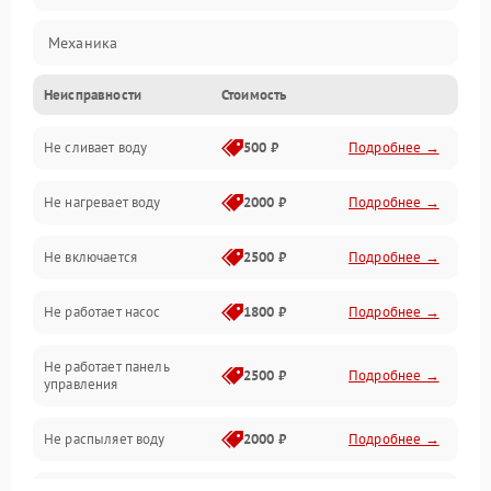
Механика
Неисправности
Стоимость
Управление
Не сливает воду
500 ₽
Подробнее →
Электропитание
Не нагревает воду
2000 ₽
Подробнее →
Датчики
Не включается
2500 ₽
Подробнее →
Нагрев
Не работает насос
1800 ₽
Подробнее →
Вода
Не работает панель
Гигиена
2500 ₽
Подробнее →
управления
Программное обеспечение
Не распыляет воду
2000 ₽
Подробнее →