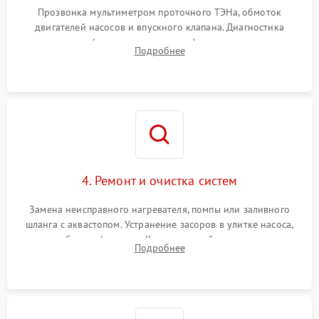
Прозвонка мультиметром проточного ТЭНа, обмоток
двигателей насосов и впускного клапана. Диагностика
прессостата (датчика уровня воды), датчика мутности,
Подробнее
концевика дверцы и электронного модуля управления.
4. Ремонт и очистка систем
Замена неисправного нагревателя, помпы или заливного
шланга с аквастопом. Устранение засоров в улитке насоса,
патрубках и фильтрах. Компонентный ремонт платы
Подробнее
управления, восстановление поврежденной проводки.