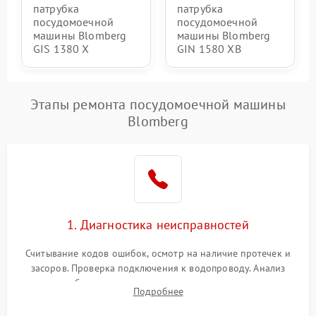
патрубка
патрубка
посудомоечной
посудомоечной
машины Blomberg
машины Blomberg
GIS 1380 X
GIN 1580 XB
Этапы ремонта посудомоечной машины
Blomberg
1. Диагностика неисправностей
Считывание кодов ошибок, осмотр на наличие протечек и
засоров. Проверка подключения к водопроводу. Анализ
жалоб на отсутствие слива, нагрева, вращения
Подробнее
разбрызгивателей или срабатывание системы защиты
аквастоп.