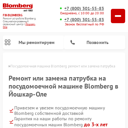
+7 (800) 301-55-83
Ежедневно, с 10:00 до 20:00
FIX-BLOMBERG
+7 (800) 301-55-83
Ремонт устройств Blomberg
Специализированный
Звонок бесплатный по РФ
cервисный центр г.
Йошкар-
Ола
Мы ремонтируем
Позвонить
р-Оле
Посудомоечная машина Blomberg ремонт или замена патрубка
Ремонт или замена патрубка на
посудомоечной машине Blomberg в
Йошкар-Оле
Привезем и увезем посудомоечную машину
Blomberg собственной доставкой
Гарантия на наши работы по ремонту
Ремонт варочных панелей Blomberg
Ремонт кухонных плит Blomberg
Ремонт стиральных машин Blomberg
Ремонт холодильников Blomberg
Ремонт духовых шкафов Blomberg
Ремонт микроволновых печей Blomberg
Ремонт холодильных камер Blomberg
до 3-х лет
посудомоечных машин Blomberg