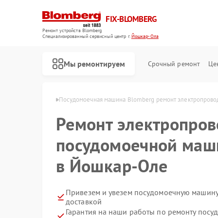
FIX-BLOMBERG
Ремонт устройств Blomberg
Специализированный cервисный центр г.
Йошкар-Ола
Мы ремонтируем
Срочный ремонт
Це
berg в Йошкар-Оле
Посудомоечная машина Blomberg ремонт электропрово
Ремонт электропров
посудомоечной маш
в Йошкар-Оле
Привезем и увезем посудомоечную машину
доставкой
Ремонт варочных панелей Blomberg
Ремонт духовых шкафов Blomberg
Ремонт кухонных плит Blomberg
Ремонт микроволновых печей Blomberg
Ремонт стиральных машин Blomberg
Ремонт холодильных камер Blomberg
Ремонт холодильников Blomberg
Гарантия на наши работы по ремонту пос