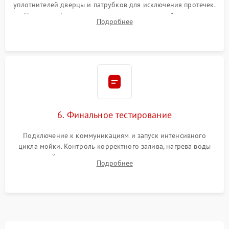
уплотнителей дверцы и патрубков для исключения протечек.
Надежная фиксация хомутов гидравлической системы,
Подробнее
сборка корпуса и установка датчика поплавка.
6. Финальное тестирование
Подключение к коммуникациям и запуск интенсивного
цикла мойки. Контроль корректного залива, нагрева воды
до нужной температуры, отсутствия посторонних шумов,
Подробнее
штатного слива и абсолютной сухости в поддоне.