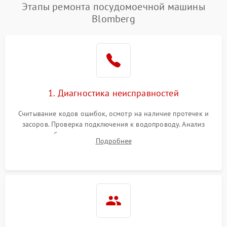
Этапы ремонта посудомоечной машины
Blomberg
1. Диагностика неисправностей
Считывание кодов ошибок, осмотр на наличие протечек и
засоров. Проверка подключения к водопроводу. Анализ
жалоб на отсутствие слива, нагрева, вращения
Подробнее
разбрызгивателей или срабатывание системы защиты
аквастоп.