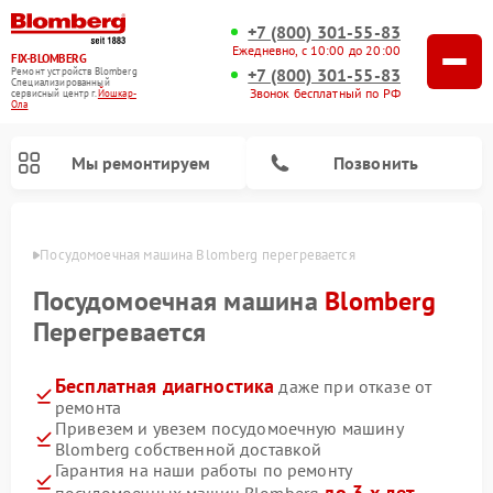
+7 (800) 301-55-83
Ежедневно, с 10:00 до 20:00
FIX-BLOMBERG
+7 (800) 301-55-83
Ремонт устройств Blomberg
Специализированный
Звонок бесплатный по РФ
cервисный центр г.
Йошкар-
Ола
Мы ремонтируем
Позвонить
р-Оле
Посудомоечная машина Blomberg перегревается
Посудомоечная машина
Blomberg
Перегревается
Бесплатная диагностика
даже при отказе от
ремонта
Привезем и увезем посудомоечную машину
Blomberg собственной доставкой
Ремонт варочных панелей Blomberg
Ремонт кухонных плит Blomberg
Ремонт стиральных машин Blomberg
Ремонт холодильников Blomberg
Ремонт духовых шкафов Blomberg
Ремонт микроволновых печей Blomberg
Ремонт холодильных камер Blomberg
Гарантия на наши работы по ремонту
до 3-х лет