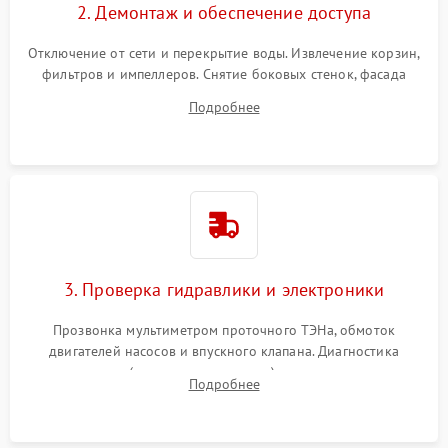
2. Демонтаж и обеспечение доступа
Отключение от сети и перекрытие воды. Извлечение корзин,
фильтров и импеллеров. Снятие боковых стенок, фасада
дверцы или нижнего поддона для прямого доступа к
Подробнее
циркуляционному насосу, ТЭНу и сливной помпе.
3. Проверка гидравлики и электроники
Прозвонка мультиметром проточного ТЭНа, обмоток
двигателей насосов и впускного клапана. Диагностика
прессостата (датчика уровня воды), датчика мутности,
Подробнее
концевика дверцы и электронного модуля управления.