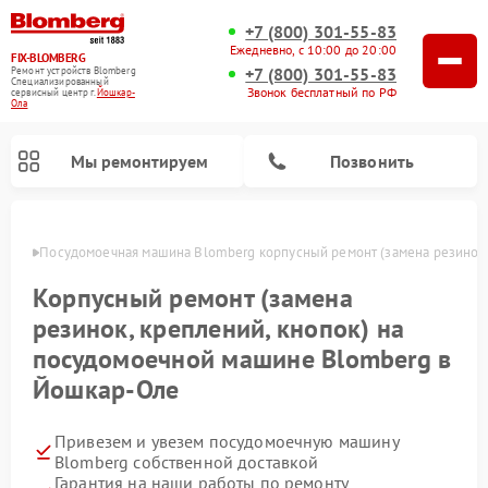
+7 (800) 301-55-83
Ежедневно, с 10:00 до 20:00
FIX-BLOMBERG
+7 (800) 301-55-83
Ремонт устройств Blomberg
Специализированный
Звонок бесплатный по РФ
cервисный центр г.
Йошкар-
Ола
Мы ремонтируем
Позвонить
р-Оле
Посудомоечная машина Blomberg корпусный ремонт (замена резинок,
Корпусный ремонт (замена
резинок, креплений, кнопок) на
посудомоечной машине Blomberg в
Йошкар-Оле
Привезем и увезем посудомоечную машину
Ремонт варочных панелей Blomberg
Ремонт кухонных плит Blomberg
Ремонт стиральных машин Blomberg
Ремонт холодильников Blomberg
Ремонт духовых шкафов Blomberg
Ремонт микроволновых печей Blomberg
Ремонт холодильных камер Blomberg
Blomberg собственной доставкой
Гарантия на наши работы по ремонту