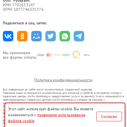
ООО "Русервис"
ИНН 7702633247
ОГРН 1077746335776
Поделиться в соц. сетях:
Мы принимаем
все формы оплаты
Политика конфиденциальности
Вся информация на сайте носит исключительно справочный характер.
Товарные знаки используются исключительно для описания устройств, в отношении которых
сервисные центры yla.fix-blomberg.ru предоставляют услуги по ремонту. Услуги оказываются в
неавторизованных сервисных центрах yla.fix-blomberg.ru, которые не связаны с
правообладателями товарных знаков или их официальными представителями.
Ремонт осуществляется для устройств, уже введенных в гражданский оборот в соответствии
Этот сайт использует файлы cookie. Вы можете
со статьей 1487 ГК РФ.
Использование товарных знаков не преследует цели индивидуализации услуг или введения
ознакомиться с
правилами использования
Согласен
потребителей в заблуждение, а служит для информирования о предоставляемых услугах по
файлов cookie
ремонту техники указанных брендов.
Представленная на сайте информация не является публичной офертой, определяемой
положениями Статьи 437(2) Гражданского кодекса РФ