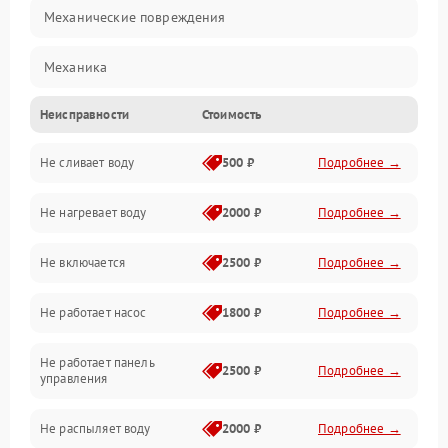
Механические повреждения
Механика
Неисправности
Стоимость
Управление
Не сливает воду
500 ₽
Подробнее →
Электропитание
Не нагревает воду
2000 ₽
Подробнее →
Датчики
Не включается
2500 ₽
Подробнее →
Нагрев
Не работает насос
1800 ₽
Подробнее →
Вода
Не работает панель
Гигиена
2500 ₽
Подробнее →
управления
Программное обеспечение
Не распыляет воду
2000 ₽
Подробнее →