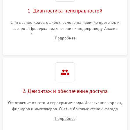
1. Диагностика неисправностей
Считывание кодов ошибок, осмотр на наличие протечек и
засоров. Проверка подключения к водопроводу. Анализ
жалоб на отсутствие слива, нагрева, вращения
Подробнее
разбрызгивателей или срабатывание системы защиты
аквастоп.
2. Демонтаж и обеспечение доступа
Отключение от сети и перекрытие воды. Извлечение корзин,
фильтров и импеллеров. Снятие боковых стенок, фасада
дверцы или нижнего поддона для прямого доступа к
Подробнее
циркуляционному насосу, ТЭНу и сливной помпе.