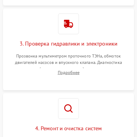
3. Проверка гидравлики и электроники
Прозвонка мультиметром проточного ТЭНа, обмоток
двигателей насосов и впускного клапана. Диагностика
прессостата (датчика уровня воды), датчика мутности,
Подробнее
концевика дверцы и электронного модуля управления.
4. Ремонт и очистка систем