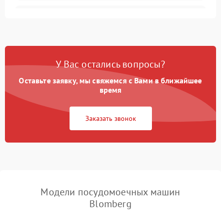
Не запускается цикл
1800 ₽
Подробнее →
стирки
Проблемы с набором
1800 ₽
Подробнее →
воды
У Вас остались вопросы?
Оставьте заявку, мы свяжемся с Вами в ближайшее
Не работает сушилка
2100 ₽
Подробнее →
время
Сбои в работе таймера
1700 ₽
Подробнее →
Заказать звонок
Проблемы с
2100 ₽
Подробнее →
циркуляционным насосом
Модели посудомоечных машин
Blomberg