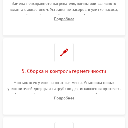
Замена неисправного нагревателя, помпы или заливного
шланга с аквастопом. Устранение засоров в улитке насоса,
патрубках и фильтрах. Компонентный ремонт платы
Подробнее
управления, восстановление поврежденной проводки.
5. Сборка и контроль герметичности
Монтаж всех узлов на штатные места. Установка новых
уплотнителей дверцы и патрубков для исключения протечек.
Надежная фиксация хомутов гидравлической системы,
Подробнее
сборка корпуса и установка датчика поплавка.