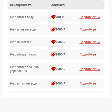
Неисправности
Стоимость
Управление
Не сливает воду
500 ₽
Подробнее →
Электропитание
Не нагревает воду
2000 ₽
Подробнее →
Датчики
Не включается
2500 ₽
Подробнее →
Нагрев
Не работает насос
1800 ₽
Подробнее →
Вода
Не работает панель
Гигиена
2500 ₽
Подробнее →
управления
Программное обеспечение
Не распыляет воду
2000 ₽
Подробнее →
Не запускается цикл
1800 ₽
Подробнее →
стирки