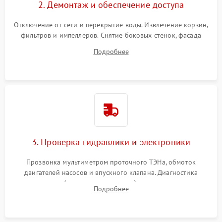
2. Демонтаж и обеспечение доступа
Отключение от сети и перекрытие воды. Извлечение корзин,
фильтров и импеллеров. Снятие боковых стенок, фасада
дверцы или нижнего поддона для прямого доступа к
Подробнее
циркуляционному насосу, ТЭНу и сливной помпе.
3. Проверка гидравлики и электроники
Прозвонка мультиметром проточного ТЭНа, обмоток
двигателей насосов и впускного клапана. Диагностика
прессостата (датчика уровня воды), датчика мутности,
Подробнее
концевика дверцы и электронного модуля управления.