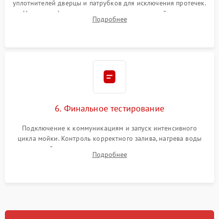
уплотнителей дверцы и патрубков для исключения протечек.
Надежная фиксация хомутов гидравлической системы,
Подробнее
сборка корпуса и установка датчика поплавка.
6. Финальное тестирование
Подключение к коммуникациям и запуск интенсивного
цикла мойки. Контроль корректного залива, нагрева воды
до нужной температуры, отсутствия посторонних шумов,
Подробнее
штатного слива и абсолютной сухости в поддоне.