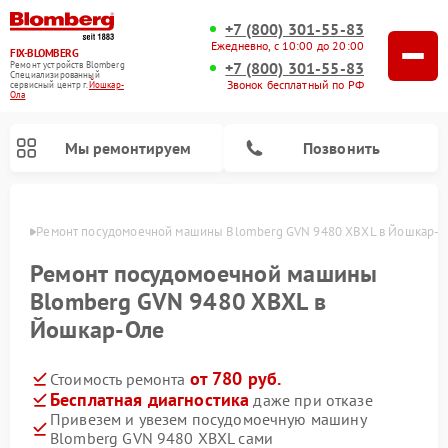
+7 (800) 301-55-83
Ежедневно, с 10:00 до 20:00
FIX-BLOMBERG
+7 (800) 301-55-83
Ремонт устройств Blomberg
Специализированный
Звонок бесплатный по РФ
cервисный центр г.
Йошкар-
Ола
Мы ремонтируем
Позвонить
р-Оле
Ремонт посудомоечной машины Blomberg GVN 9480 XBXL в Йошкар-
Ремонт посудомоечной машины
Blomberg GVN 9480 XBXL в
Йошкар-Оле
от 780 руб.
Стоимость ремонта
Бесплатная диагностика
даже при отказе
Привезем и увезем посудомоечную машину
Ремонт варочных панелей Blomberg
Ремонт кухонных плит Blomberg
Ремонт стиральных машин Blomberg
Ремонт холодильников Blomberg
Ремонт духовых шкафов Blomberg
Ремонт микроволновых печей Blomberg
Ремонт холодильных камер Blomberg
Blomberg GVN 9480 XBXL сами