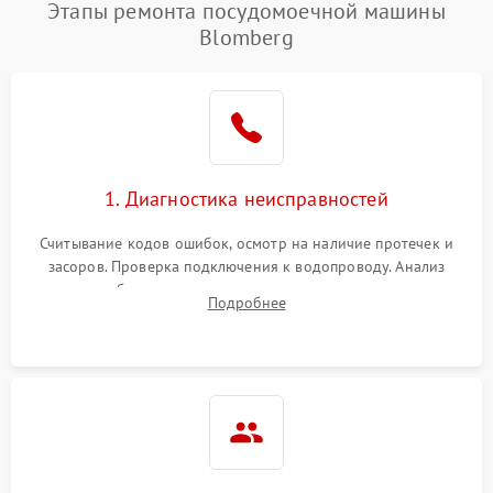
Проблемы с набором
Этапы ремонта посудомоечной машины
1800 ₽
Подробнее →
воды
Blomberg
Не работает сушилка
2100 ₽
Подробнее →
Сбои в работе таймера
1700 ₽
Подробнее →
Проблемы с
2100 ₽
Подробнее →
1. Диагностика неисправностей
циркуляционным насосом
Считывание кодов ошибок, осмотр на наличие протечек и
засоров. Проверка подключения к водопроводу. Анализ
жалоб на отсутствие слива, нагрева, вращения
Подробнее
разбрызгивателей или срабатывание системы защиты
аквастоп.