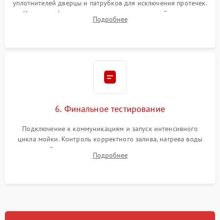
уплотнителей дверцы и патрубков для исключения протечек.
Надежная фиксация хомутов гидравлической системы,
Подробнее
сборка корпуса и установка датчика поплавка.
6. Финальное тестирование
Подключение к коммуникациям и запуск интенсивного
цикла мойки. Контроль корректного залива, нагрева воды
до нужной температуры, отсутствия посторонних шумов,
Подробнее
штатного слива и абсолютной сухости в поддоне.