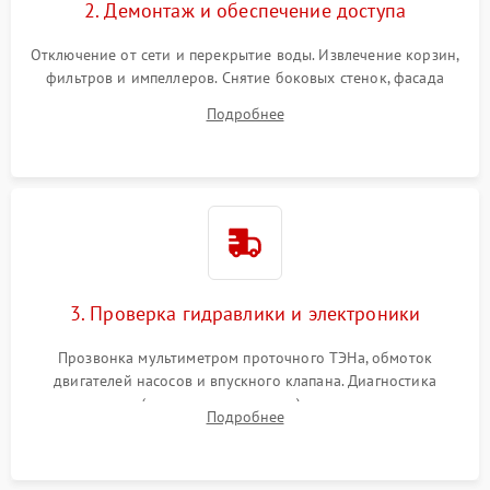
2. Демонтаж и обеспечение доступа
Отключение от сети и перекрытие воды. Извлечение корзин,
фильтров и импеллеров. Снятие боковых стенок, фасада
дверцы или нижнего поддона для прямого доступа к
Подробнее
циркуляционному насосу, ТЭНу и сливной помпе.
3. Проверка гидравлики и электроники
Прозвонка мультиметром проточного ТЭНа, обмоток
двигателей насосов и впускного клапана. Диагностика
прессостата (датчика уровня воды), датчика мутности,
Подробнее
концевика дверцы и электронного модуля управления.