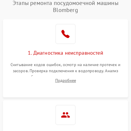
Проблемы с набором
Этапы ремонта посудомоечной машины
1800 ₽
Подробнее →
воды
Blomberg
Не работает сушилка
2100 ₽
Подробнее →
Сбои в работе таймера
1700 ₽
Подробнее →
Проблемы с
2100 ₽
Подробнее →
1. Диагностика неисправностей
циркуляционным насосом
Считывание кодов ошибок, осмотр на наличие протечек и
засоров. Проверка подключения к водопроводу. Анализ
жалоб на отсутствие слива, нагрева, вращения
Подробнее
разбрызгивателей или срабатывание системы защиты
аквастоп.