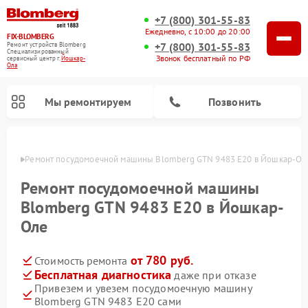
+7 (800) 301-55-83
Ежедневно, с 10:00 до 20:00
FIX-BLOMBERG
+7 (800) 301-55-83
Ремонт устройств Blomberg
Специализированный
Звонок бесплатный по РФ
cервисный центр г.
Йошкар-
Ола
Мы ремонтируем
Позвонить
р-Оле
Ремонт посудомоечной машины Blomberg GTN 9483 E20 в Йошкар-Ол
Ремонт посудомоечной машины
Blomberg GTN 9483 E20 в Йошкар-
Оле
от 780 руб.
Стоимость ремонта
Бесплатная диагностика
даже при отказе
Привезем и увезем посудомоечную машину
Ремонт варочных панелей Blomberg
Ремонт кухонных плит Blomberg
Ремонт стиральных машин Blomberg
Ремонт холодильников Blomberg
Ремонт духовых шкафов Blomberg
Ремонт микроволновых печей Blomberg
Ремонт холодильных камер Blomberg
Blomberg GTN 9483 E20 сами