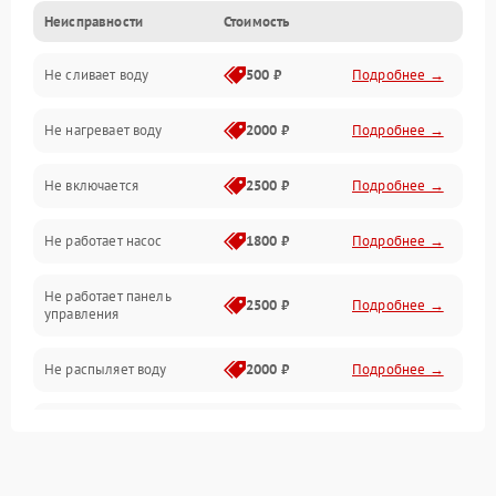
Неисправности
Стоимость
Управление
Не сливает воду
500 ₽
Подробнее →
Электропитание
Не нагревает воду
2000 ₽
Подробнее →
Датчики
Не включается
2500 ₽
Подробнее →
Нагрев
Не работает насос
1800 ₽
Подробнее →
Вода
Не работает панель
Гигиена
2500 ₽
Подробнее →
управления
Программное обеспечение
Не распыляет воду
2000 ₽
Подробнее →
Не запускается цикл
1800 ₽
Подробнее →
стирки