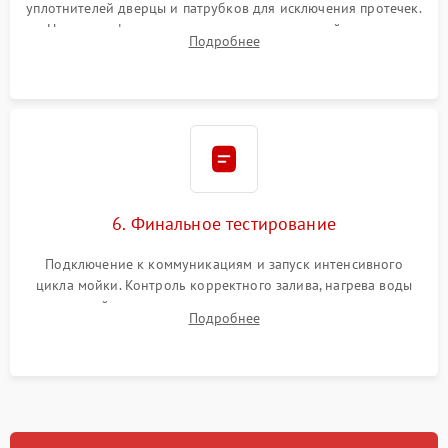
уплотнителей дверцы и патрубков для исключения протечек.
Надежная фиксация хомутов гидравлической системы,
Подробнее
сборка корпуса и установка датчика поплавка.
6. Финальное тестирование
Подключение к коммуникациям и запуск интенсивного
цикла мойки. Контроль корректного залива, нагрева воды
до нужной температуры, отсутствия посторонних шумов,
Подробнее
штатного слива и абсолютной сухости в поддоне.