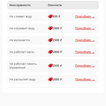
Неисправности
Стоимость
Управление
Не сливает воду
500 ₽
Подробнее →
Электропитание
Не нагревает воду
2000 ₽
Подробнее →
Датчики
Не включается
2500 ₽
Подробнее →
Нагрев
Не работает насос
1800 ₽
Подробнее →
Вода
Не работает панель
Гигиена
2500 ₽
Подробнее →
управления
Программное обеспечение
Не распыляет воду
2000 ₽
Подробнее →
Не запускается цикл
1800 ₽
Подробнее →
стирки