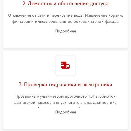
2. Демонтаж и обеспечение доступа
Отключение от сети и перекрытие воды. Извлечение корзин,
фильтров и импеллеров. Снятие боковых стенок, фасада
дверцы или нижнего поддона для прямого доступа к
Подробнее
циркуляционному насосу, ТЭНу и сливной помпе.
3. Проверка гидравлики и электроники
Прозвонка мультиметром проточного ТЭНа, обмоток
двигателей насосов и впускного клапана. Диагностика
прессостата (датчика уровня воды), датчика мутности,
Подробнее
концевика дверцы и электронного модуля управления.