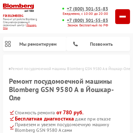
+7 (800) 301-55-83
Ежедневно, с 10:00 до 20:00
FIX-BLOMBERG
+7 (800) 301-55-83
Ремонт устройств Blomberg
Специализированный
Звонок бесплатный по РФ
cервисный центр г.
Йошкар-
Ола
Мы ремонтируем
Позвонить
р-Оле
Ремонт посудомоечной машины Blomberg GSN 9580 A в Йошкар-Оле
Ремонт посудомоечной машины
Blomberg GSN 9580 A в Йошкар-
Оле
от 780 руб.
Стоимость ремонта
Бесплатная диагностика
даже при отказе
Привезем и увезем посудомоечную машину
Ремонт варочных панелей Blomberg
Ремонт кухонных плит Blomberg
Ремонт стиральных машин Blomberg
Ремонт холодильников Blomberg
Ремонт духовых шкафов Blomberg
Ремонт микроволновых печей Blomberg
Ремонт холодильных камер Blomberg
Blomberg GSN 9580 A сами