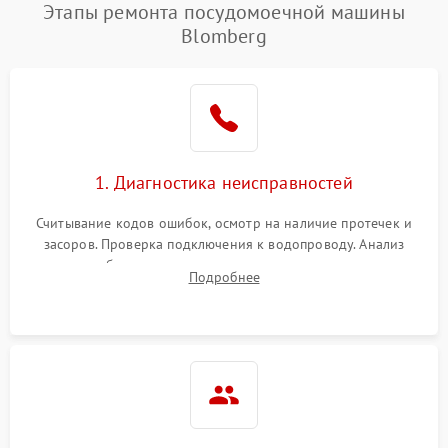
Проблемы с набором
Этапы ремонта посудомоечной машины
1800 ₽
Подробнее →
воды
Blomberg
Не работает сушилка
2100 ₽
Подробнее →
Сбои в работе таймера
1700 ₽
Подробнее →
Проблемы с
2100 ₽
Подробнее →
1. Диагностика неисправностей
циркуляционным насосом
Считывание кодов ошибок, осмотр на наличие протечек и
засоров. Проверка подключения к водопроводу. Анализ
жалоб на отсутствие слива, нагрева, вращения
Подробнее
разбрызгивателей или срабатывание системы защиты
аквастоп.