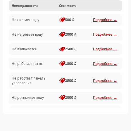
Неисправности
Стоимость
Управление
Не сливает воду
500 ₽
Подробнее →
Электропитание
Не нагревает воду
2000 ₽
Подробнее →
Датчики
Не включается
2500 ₽
Подробнее →
Нагрев
Не работает насос
1800 ₽
Подробнее →
Вода
Не работает панель
Гигиена
2500 ₽
Подробнее →
управления
Программное обеспечение
Не распыляет воду
2000 ₽
Подробнее →
Не запускается цикл
1800 ₽
Подробнее →
стирки