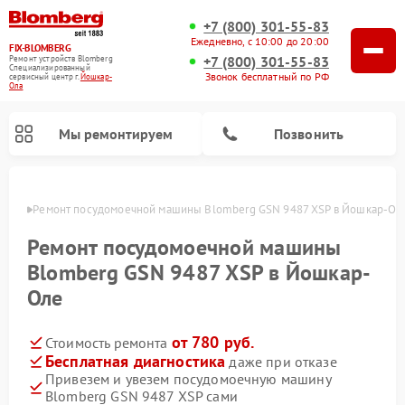
+7 (800) 301-55-83
Ежедневно, с 10:00 до 20:00
FIX-BLOMBERG
+7 (800) 301-55-83
Ремонт устройств Blomberg
Специализированный
Звонок бесплатный по РФ
cервисный центр г.
Йошкар-
Ола
Мы ремонтируем
Позвонить
р-Оле
Ремонт посудомоечной машины Blomberg GSN 9487 XSP в Йошкар-Ол
Ремонт посудомоечной машины
Blomberg GSN 9487 XSP в Йошкар-
Оле
от 780 руб.
Стоимость ремонта
Бесплатная диагностика
даже при отказе
Привезем и увезем посудомоечную машину
Ремонт варочных панелей Blomberg
Ремонт кухонных плит Blomberg
Ремонт стиральных машин Blomberg
Ремонт холодильников Blomberg
Ремонт духовых шкафов Blomberg
Ремонт микроволновых печей Blomberg
Ремонт холодильных камер Blomberg
Blomberg GSN 9487 XSP сами