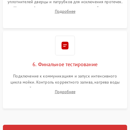
уплотнителей дверцы и патрубков для исключения протечек.
Надежная фиксация хомутов гидравлической системы,
Подробнее
сборка корпуса и установка датчика поплавка.
6. Финальное тестирование
Подключение к коммуникациям и запуск интенсивного
цикла мойки. Контроль корректного залива, нагрева воды
до нужной температуры, отсутствия посторонних шумов,
Подробнее
штатного слива и абсолютной сухости в поддоне.