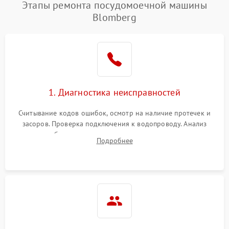
Проблемы с набором
Этапы ремонта посудомоечной машины
1800 ₽
Подробнее →
воды
Blomberg
Не работает сушилка
2100 ₽
Подробнее →
Сбои в работе таймера
1700 ₽
Подробнее →
Проблемы с
2100 ₽
Подробнее →
1. Диагностика неисправностей
циркуляционным насосом
Считывание кодов ошибок, осмотр на наличие протечек и
засоров. Проверка подключения к водопроводу. Анализ
жалоб на отсутствие слива, нагрева, вращения
Подробнее
разбрызгивателей или срабатывание системы защиты
аквастоп.