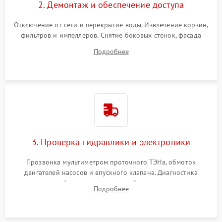
2. Демонтаж и обеспечение доступа
Отключение от сети и перекрытие воды. Извлечение корзин,
фильтров и импеллеров. Снятие боковых стенок, фасада
дверцы или нижнего поддона для прямого доступа к
Подробнее
циркуляционному насосу, ТЭНу и сливной помпе.
3. Проверка гидравлики и электроники
Прозвонка мультиметром проточного ТЭНа, обмоток
двигателей насосов и впускного клапана. Диагностика
прессостата (датчика уровня воды), датчика мутности,
Подробнее
концевика дверцы и электронного модуля управления.