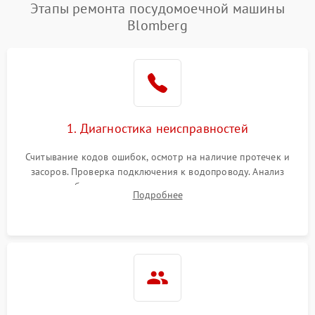
Проблемы с набором
Этапы ремонта посудомоечной машины
1800 ₽
Подробнее →
воды
Blomberg
Не работает сушилка
2100 ₽
Подробнее →
Сбои в работе таймера
1700 ₽
Подробнее →
Проблемы с
2100 ₽
Подробнее →
1. Диагностика неисправностей
циркуляционным насосом
Считывание кодов ошибок, осмотр на наличие протечек и
засоров. Проверка подключения к водопроводу. Анализ
жалоб на отсутствие слива, нагрева, вращения
Подробнее
разбрызгивателей или срабатывание системы защиты
аквастоп.