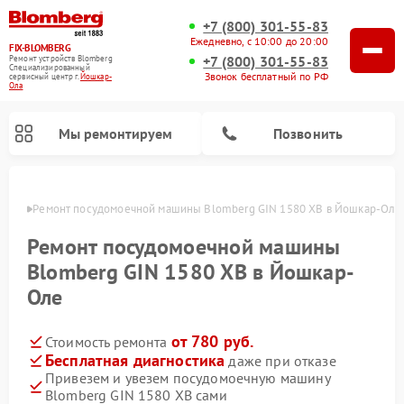
+7 (800) 301-55-83
Ежедневно, с 10:00 до 20:00
FIX-BLOMBERG
+7 (800) 301-55-83
Ремонт устройств Blomberg
Специализированный
Звонок бесплатный по РФ
cервисный центр г.
Йошкар-
Ола
Мы ремонтируем
Позвонить
р-Оле
Ремонт посудомоечной машины Blomberg GIN 1580 XB в Йошкар-Оле
Ремонт посудомоечной машины
Blomberg GIN 1580 XB в Йошкар-
Оле
от 780 руб.
Стоимость ремонта
Бесплатная диагностика
даже при отказе
Привезем и увезем посудомоечную машину
Ремонт варочных панелей Blomberg
Ремонт кухонных плит Blomberg
Ремонт стиральных машин Blomberg
Ремонт холодильников Blomberg
Ремонт духовых шкафов Blomberg
Ремонт микроволновых печей Blomberg
Ремонт холодильных камер Blomberg
Blomberg GIN 1580 XB сами