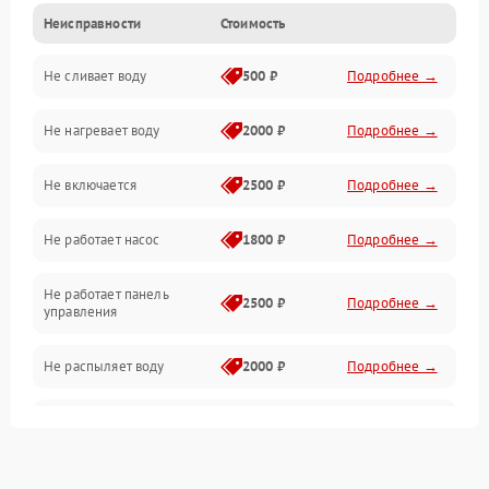
Неисправности
Стоимость
Управление
Не сливает воду
500 ₽
Подробнее →
Электропитание
Не нагревает воду
2000 ₽
Подробнее →
Датчики
Не включается
2500 ₽
Подробнее →
Нагрев
Не работает насос
1800 ₽
Подробнее →
Вода
Не работает панель
Гигиена
2500 ₽
Подробнее →
управления
Программное обеспечение
Не распыляет воду
2000 ₽
Подробнее →
Не запускается цикл
1800 ₽
Подробнее →
стирки