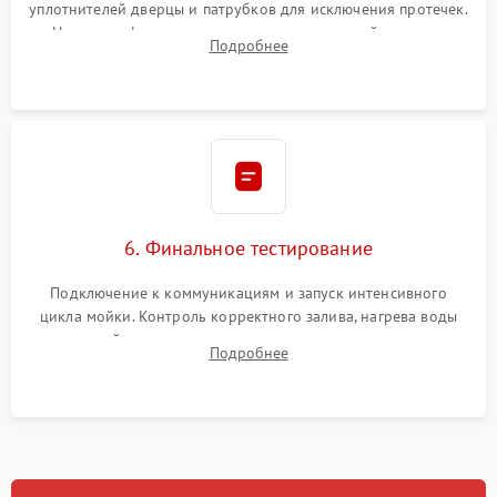
уплотнителей дверцы и патрубков для исключения протечек.
Надежная фиксация хомутов гидравлической системы,
Подробнее
сборка корпуса и установка датчика поплавка.
6. Финальное тестирование
Подключение к коммуникациям и запуск интенсивного
цикла мойки. Контроль корректного залива, нагрева воды
до нужной температуры, отсутствия посторонних шумов,
Подробнее
штатного слива и абсолютной сухости в поддоне.