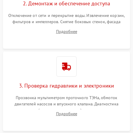
2. Демонтаж и обеспечение доступа
Отключение от сети и перекрытие воды. Извлечение корзин,
фильтров и импеллеров. Снятие боковых стенок, фасада
дверцы или нижнего поддона для прямого доступа к
Подробнее
циркуляционному насосу, ТЭНу и сливной помпе.
3. Проверка гидравлики и электроники
Прозвонка мультиметром проточного ТЭНа, обмоток
двигателей насосов и впускного клапана. Диагностика
прессостата (датчика уровня воды), датчика мутности,
Подробнее
концевика дверцы и электронного модуля управления.