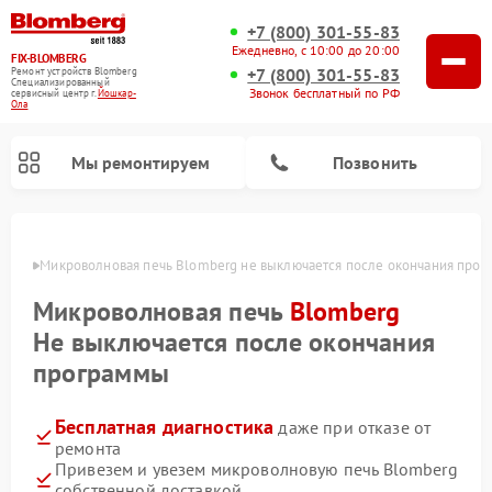
+7 (800) 301-55-83
Ежедневно, с 10:00 до 20:00
FIX-BLOMBERG
+7 (800) 301-55-83
Ремонт устройств Blomberg
Специализированный
Звонок бесплатный по РФ
cервисный центр г.
Йошкар-
Ола
Мы ремонтируем
Позвонить
р-Оле
Микроволновая печь Blomberg не выключается после окончания про
Микроволновая печь
Blomberg
Не выключается после окончания
программы
Бесплатная диагностика
даже при отказе от
ремонта
Ремонт варочных панелей Blomberg
Ремонт кухонных плит Blomberg
Ремонт стиральных машин Blomberg
Ремонт холодильников Blomberg
Ремонт духовых шкафов Blomberg
Ремонт посудомоечных машин Blomberg
Ремонт холодильных камер Blomberg
Привезем и увезем микроволновую печь Blomberg
собственной доставкой