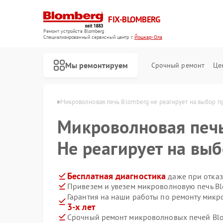
FIX-BLOMBERG
Ремонт устройств Blomberg
Специализированный cервисный центр г.
Йошкар-Ола
Мы ремонтируем
Срочный ремонт
Це
mberg в Йошкар-Оле
Микроволновая печь Blomberg не реагирует на выбор 
Микроволновая печ
Не реагирует на вы
Бесплатная диагностика
даже при отказ
Привезем и увезем микроволновую печь Bl
Гарантия на наши работы по ремонту мик
3-х лет
Ремонт варочных панелей Blomberg
Ремонт духовых шкафов Blomberg
Ремонт кухонных плит Blomberg
Ремонт посудомоечных машин Blomberg
Ремонт стиральных машин Blomberg
Ремонт холодильных камер Blomberg
Ремонт холодильников Blomberg
Срочный ремонт микроволновых печей Blo