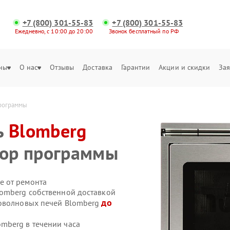
+7 (800) 301-55-83
+7 (800) 301-55-83
Ежедневно, с 10:00 до 20:00
Звонок бесплатный по РФ
ны
О нас
Отзывы
Доставка
Гарантии
Акции и скидки
Зая
программы
ь
Blomberg
бор программы
е от ремонта
omberg собственной доставкой
до
роволновых печей Blomberg
mberg в течении часа