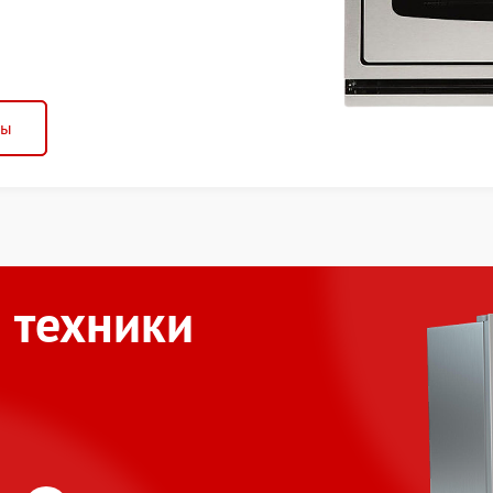
ны
 техники