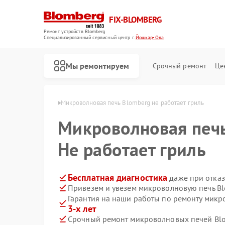
FIX-BLOMBERG
Ремонт устройств Blomberg
Специализированный cервисный центр г.
Йошкар-Ола
Мы ремонтируем
Срочный ремонт
Це
mberg в Йошкар-Оле
Микроволновая печь Blomberg не работает гриль
Микроволновая печ
Не работает гриль
Бесплатная диагностика
даже при отказ
Привезем и увезем микроволновую печь Bl
Гарантия на наши работы по ремонту мик
3-х лет
Ремонт варочных панелей Blomberg
Ремонт духовых шкафов Blomberg
Ремонт кухонных плит Blomberg
Ремонт посудомоечных машин Blomberg
Ремонт стиральных машин Blomberg
Ремонт холодильных камер Blomberg
Ремонт холодильников Blomberg
Срочный ремонт микроволновых печей Blo