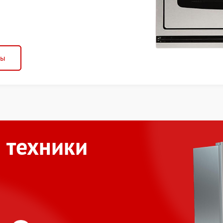
ны
 техники