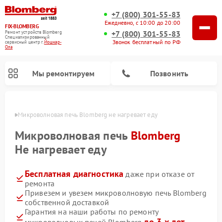
+7 (800) 301-55-83
Ежедневно, с 10:00 до 20:00
FIX-BLOMBERG
+7 (800) 301-55-83
Ремонт устройств Blomberg
Специализированный
Звонок бесплатный по РФ
cервисный центр г.
Йошкар-
Ола
Мы ремонтируем
Позвонить
р-Оле
Микроволновая печь Blomberg не нагревает еду
Микроволновая печь
Blomberg
Не нагревает еду
Бесплатная диагностика
даже при отказе от
ремонта
Привезем и увезем микроволновую печь Blomberg
собственной доставкой
Ремонт варочных панелей Blomberg
Ремонт кухонных плит Blomberg
Ремонт стиральных машин Blomberg
Ремонт холодильников Blomberg
Ремонт духовых шкафов Blomberg
Ремонт посудомоечных машин Blomberg
Ремонт холодильных камер Blomberg
Гарантия на наши работы по ремонту
до 3-х лет