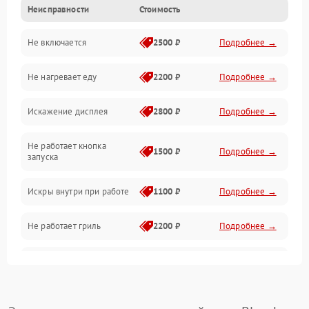
Неисправности
Стоимость
Дверца и корпус
Не включается
2500 ₽
Подробнее →
Механика и внутренние элементы
Не нагревает еду
2200 ₽
Подробнее →
Механические повреждения
Искажение дисплея
2800 ₽
Подробнее →
Питание и запуск
Не работает кнопка
Нагрев и приготовление
1500 ₽
Подробнее →
запуска
Программное обеспечение
Искры внутри при работе
1100 ₽
Подробнее →
Не работает гриль
2200 ₽
Подробнее →
Перегрев или отключение
2400 ₽
Подробнее →
во время работы
Появление запаха гари
2400 ₽
Подробнее →