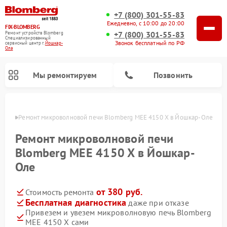
+7 (800) 301-55-83
Ежедневно, с 10:00 до 20:00
FIX-BLOMBERG
+7 (800) 301-55-83
Ремонт устройств Blomberg
Специализированный
Звонок бесплатный по РФ
cервисный центр г.
Йошкар-
Ола
Мы ремонтируем
Позвонить
р-Оле
Ремонт микроволновой печи Blomberg MEE 4150 X в Йошкар-Оле
Ремонт микроволновой печи
Blomberg MEE 4150 X в Йошкар-
Оле
от 380 руб.
Стоимость ремонта
Бесплатная диагностика
даже при отказе
Привезем и увезем микроволновую печь Blomberg
Ремонт варочных панелей Blomberg
Ремонт кухонных плит Blomberg
Ремонт стиральных машин Blomberg
Ремонт холодильников Blomberg
Ремонт духовых шкафов Blomberg
Ремонт посудомоечных машин Blomberg
Ремонт холодильных камер Blomberg
MEE 4150 X сами