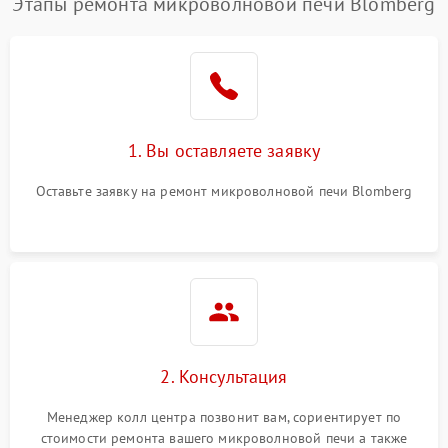
Этапы ремонта микроволновой печи Blomberg
Проблемы с вентилятором
2000 ₽
Подробнее →
Поломка системы
2200 ₽
Подробнее →
охлаждения
1. Вы оставляете заявку
Не работают сенсорные
2400 ₽
Подробнее →
кнопки
Оставьте заявку на ремонт микроволновой печи Blomberg
Не горит подсветка
2000 ₽
Подробнее →
Сломался трансформатор
1000 ₽
Подробнее →
2. Консультация
Менеджер колл центра позвонит вам, сориентирует по
стоимости ремонта вашего микроволновой печи а также