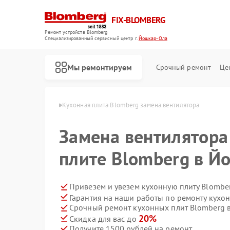
FIX-BLOMBERG
Ремонт устройств Blomberg
Специализированный cервисный центр г.
Йошкар-Ола
Мы ремонтируем
Срочный ремонт
Це
mberg в Йошкар-Оле
Кухонная плита Blomberg замена вентилятора
Замена вентилятора
плите Blomberg в Й
Привезем и увезем кухонную плиту Blombe
Гарантия на наши работы по ремонту кухо
Срочный ремонт кухонных плит Blomberg в
Ремонт варочных панелей Blomberg
Ремонт духовых шкафов Blomberg
Ремонт микроволновых печей Blomberg
Ремонт посудомоечных машин Blomberg
Ремонт стиральных машин Blomberg
Ремонт холодильных камер Blomberg
Ремонт холодильников Blomberg
20%
Скидка для вас до
Получите 1500 рублей на ремонт