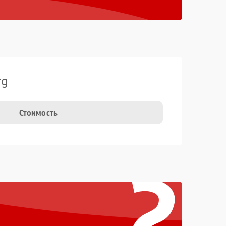
rg
Стоимость
?