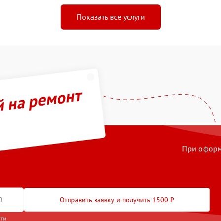
Показать все услуги
й на ремонт
При оформл
Отправить заявку и получить 1500 ₽
сти