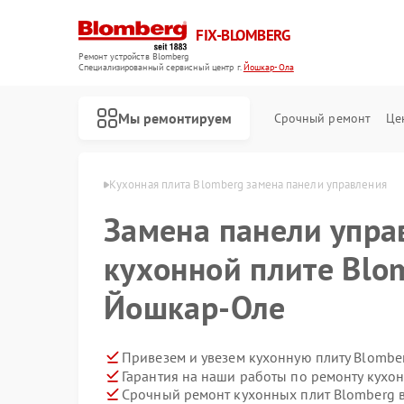
FIX-BLOMBERG
Ремонт устройств Blomberg
Специализированный cервисный центр г.
Йошкар-Ола
Мы ремонтируем
Срочный ремонт
Це
mberg в Йошкар-Оле
Кухонная плита Blomberg замена панели управления
Замена панели упра
кухонной плите Blo
Йошкар-Оле
Привезем и увезем кухонную плиту Blombe
Гарантия на наши работы по ремонту кухо
Ремонт варочных панелей Blomberg
Ремонт духовых шкафов Blomberg
Ремонт микроволновых печей Blomberg
Ремонт посудомоечных машин Blomberg
Ремонт стиральных машин Blomberg
Ремонт холодильных камер Blomberg
Ремонт холодильников Blomberg
Срочный ремонт кухонных плит Blomberg в