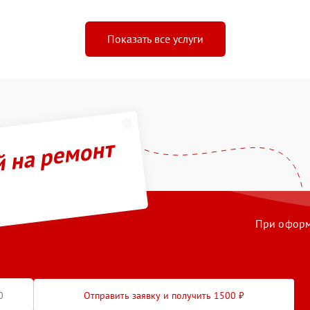
Показать все услуги
й на ремонт
При оформл
Отправить заявку и получить 1500 ₽