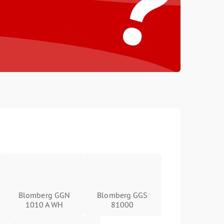
?
Blomberg GGN
Blomberg GGS
1010 A WH
81000