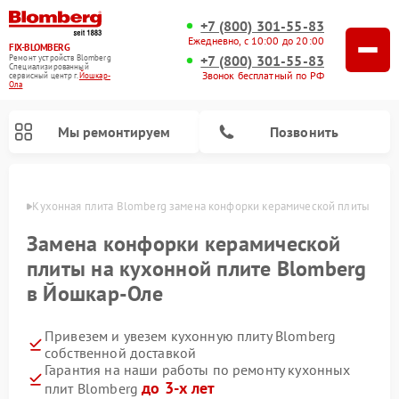
+7 (800) 301-55-83
Ежедневно, с 10:00 до 20:00
FIX-BLOMBERG
+7 (800) 301-55-83
Ремонт устройств Blomberg
Специализированный
Звонок бесплатный по РФ
cервисный центр г.
Йошкар-
Ола
Мы ремонтируем
Позвонить
р-Оле
Кухонная плита Blomberg замена конфорки керамической плиты
Замена конфорки керамической
плиты на кухонной плите Blomberg
в Йошкар-Оле
Привезем и увезем кухонную плиту Blomberg
собственной доставкой
Гарантия на наши работы по ремонту кухонных
Ремонт варочных панелей Blomberg
Ремонт микроволновых печей Blomberg
Ремонт стиральных машин Blomberg
Ремонт холодильников Blomberg
Ремонт духовых шкафов Blomberg
Ремонт посудомоечных машин Blomberg
Ремонт холодильных камер Blomberg
до 3-х лет
плит Blomberg