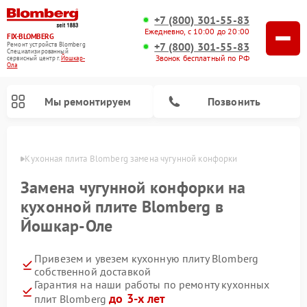
+7 (800) 301-55-83
Ежедневно, с 10:00 до 20:00
FIX-BLOMBERG
+7 (800) 301-55-83
Ремонт устройств Blomberg
Специализированный
Звонок бесплатный по РФ
cервисный центр г.
Йошкар-
Ола
Мы ремонтируем
Позвонить
р-Оле
Кухонная плита Blomberg замена чугунной конфорки
Замена чугунной конфорки на
кухонной плите Blomberg в
Йошкар-Оле
Привезем и увезем кухонную плиту Blomberg
собственной доставкой
Гарантия на наши работы по ремонту кухонных
Ремонт варочных панелей Blomberg
Ремонт микроволновых печей Blomberg
Ремонт стиральных машин Blomberg
Ремонт холодильников Blomberg
Ремонт духовых шкафов Blomberg
Ремонт посудомоечных машин Blomberg
Ремонт холодильных камер Blomberg
до 3-х лет
плит Blomberg