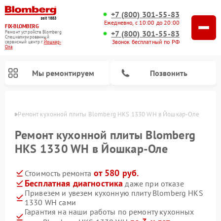
+7 (800) 301-55-83
Ежедневно, с 10:00 до 20:00
FIX-BLOMBERG
+7 (800) 301-55-83
Ремонт устройств Blomberg
Специализированный
Звонок бесплатный по РФ
cервисный центр г.
Йошкар-
Ола
Мы ремонтируем
Позвонить
р-Оле
Ремонт кухонной плиты Blomberg HKS 1330 WH в Йошкар-Оле
Ремонт кухонной плиты Blomberg
HKS 1330 WH в Йошкар-Оле
от 580 руб.
Стоимость ремонта
Бесплатная диагностика
даже при отказе
Привезем и увезем кухонную плиту Blomberg HKS
1330 WH сами
Ремонт варочных панелей Blomberg
Ремонт микроволновых печей Blomberg
Ремонт стиральных машин Blomberg
Ремонт холодильников Blomberg
Ремонт духовых шкафов Blomberg
Ремонт посудомоечных машин Blomberg
Ремонт холодильных камер Blomberg
Гарантия на наши работы по ремонту кухонных