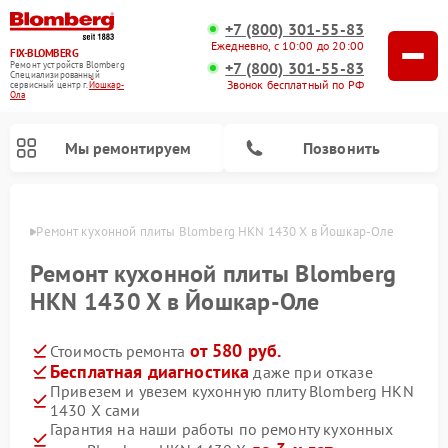
+7 (800) 301-55-83
Ежедневно, с 10:00 до 20:00
FIX-BLOMBERG
+7 (800) 301-55-83
Ремонт устройств Blomberg
Специализированный
Звонок бесплатный по РФ
cервисный центр г.
Йошкар-
Ола
Мы ремонтируем
Позвонить
р-Оле
Ремонт кухонной плиты Blomberg HKN 1430 X в Йошкар-Оле
Ремонт кухонной плиты Blomberg
HKN 1430 X в Йошкар-Оле
от 580 руб.
Стоимость ремонта
Бесплатная диагностика
даже при отказе
Привезем и увезем кухонную плиту Blomberg HKN
1430 X сами
Ремонт варочных панелей Blomberg
Ремонт микроволновых печей Blomberg
Ремонт стиральных машин Blomberg
Ремонт холодильников Blomberg
Ремонт духовых шкафов Blomberg
Ремонт посудомоечных машин Blomberg
Ремонт холодильных камер Blomberg
Гарантия на наши работы по ремонту кухонных