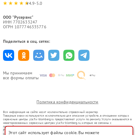
4.9-5.0
ООО "Русервис"
ИНН 7702633247
ОГРН 1077746335776
Поделиться в соц. сетях:
Мы принимаем
все формы оплаты
Политика конфиденциальности
Вся информация на сайте носит исключительно справочный характер.
Товарные знаки используются исключительно для описания устройств, в отношении которых
сервисные центры yla.fix-blomberg.ru предоставляют услуги по ремонту. Услуги оказываются в
неавторизованных сервисных центрах yla.fix-blomberg.ru, которые не связаны с
правообладателями товарных знаков или их официальными представителями.
Ремонт осуществляется для устройств, уже введенных в гражданский оборот в соответствии
Этот сайт использует файлы cookie. Вы можете
со статьей 1487 ГК РФ.