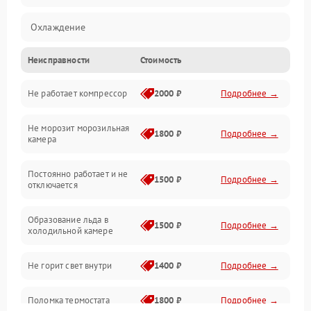
Охлаждение
Неисправности
Стоимость
Механика
Не работает компрессор
2000 ₽
Подробнее →
Электропитание
Не морозит морозильная
Дренаж
1800 ₽
Подробнее →
камера
Оттайка
Постоянно работает и не
1500 ₽
Подробнее →
отключается
Программное обеспечение
Образование льда в
1500 ₽
Подробнее →
холодильной камере
Не горит свет внутри
1400 ₽
Подробнее →
Поломка термостата
1800 ₽
Подробнее →