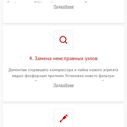
Frost, включая ТЭН оттайки и вентилятор. Ремонт или замена
Подробнее
платы управления при сбоях алгоритмов.
4. Замена неисправных узлов
Демонтаж сгоревшего компрессора и пайка нового агрегата
медно-фосфорным припоем. Установка нового фильтра-
осушителя. Замена изношенных вентиляторов обдува,
Подробнее
сломанных заслонок или поврежденных дверных петель.