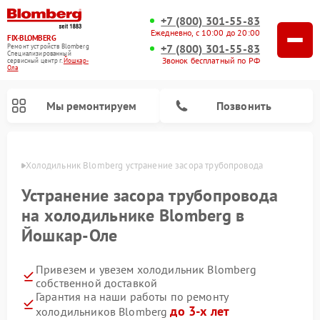
+7 (800) 301-55-83
Ежедневно, с 10:00 до 20:00
FIX-BLOMBERG
+7 (800) 301-55-83
Ремонт устройств Blomberg
Специализированный
Звонок бесплатный по РФ
cервисный центр г.
Йошкар-
Ола
Мы ремонтируем
Позвонить
р-Оле
Холодильник Blomberg устранение засора трубопровода
Устранение засора трубопровода
на холодильнике Blomberg в
Йошкар-Оле
Привезем и увезем холодильник Blomberg
собственной доставкой
Гарантия на наши работы по ремонту
Ремонт варочных панелей Blomberg
Ремонт кухонных плит Blomberg
Ремонт посудомоечных машин Blomberg
Ремонт холодильных камер Blomberg
Ремонт духовых шкафов Blomberg
Ремонт микроволновых печей Blomberg
Ремонт стиральных машин Blomberg
до 3-х лет
холодильников Blomberg