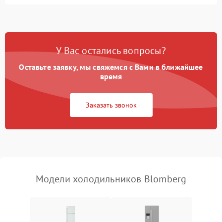
Не работает вентилятор
1800 ₽
Подробнее →
Поломка системы No Frost
2600 ₽
Подробнее →
У Вас остались вопросы?
Оставьте заявку, мы свяжемся с Вами в ближайшее
Образование конденсата
1800 ₽
Подробнее →
на стенках
время
Сбой в работе инвертора
2100 ₽
Подробнее →
Заказать звонок
Запах горелого при
2000 ₽
Подробнее →
работе
Не включается
1000 ₽
Подробнее →
холодильник
Модели холодильников Blomberg
Проблемы с системой
автоматической
1800 ₽
Подробнее →
разморозки