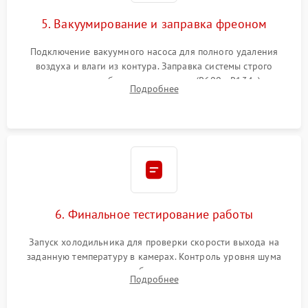
5. Вакуумирование и заправка фреоном
Подключение вакуумного насоса для полного удаления
воздуха и влаги из контура. Заправка системы строго
дозированным объемом хладагента (R600a, R134a) по
Подробнее
электронным весам. Контроль рабочего давления в системе.
6. Финальное тестирование работы
Запуск холодильника для проверки скорости выхода на
заданную температуру в камерах. Контроль уровня шума
компрессора, отсутствия обмерзания стенок и корректного
Подробнее
срабатывания системы автоматической оттайки.