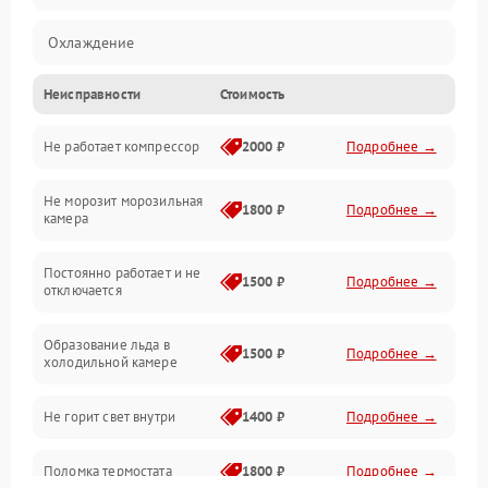
Охлаждение
Неисправности
Стоимость
Механика
Не работает компрессор
2000 ₽
Подробнее →
Электропитание
Не морозит морозильная
Дренаж
1800 ₽
Подробнее →
камера
Оттайка
Постоянно работает и не
1500 ₽
Подробнее →
отключается
Программное обеспечение
Образование льда в
1500 ₽
Подробнее →
холодильной камере
Не горит свет внутри
1400 ₽
Подробнее →
Поломка термостата
1800 ₽
Подробнее →