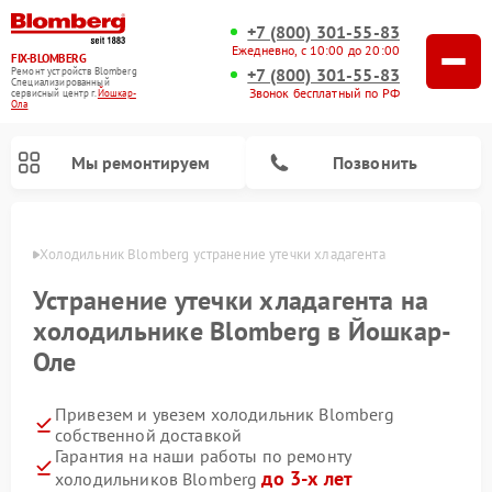
+7 (800) 301-55-83
Ежедневно, с 10:00 до 20:00
FIX-BLOMBERG
+7 (800) 301-55-83
Ремонт устройств Blomberg
Специализированный
Звонок бесплатный по РФ
cервисный центр г.
Йошкар-
Ола
Мы ремонтируем
Позвонить
р-Оле
Холодильник Blomberg устранение утечки хладагента
Устранение утечки хладагента на
холодильнике Blomberg в Йошкар-
Оле
Привезем и увезем холодильник Blomberg
собственной доставкой
Гарантия на наши работы по ремонту
Ремонт варочных панелей Blomberg
Ремонт кухонных плит Blomberg
Ремонт посудомоечных машин Blomberg
Ремонт холодильных камер Blomberg
Ремонт духовых шкафов Blomberg
Ремонт микроволновых печей Blomberg
Ремонт стиральных машин Blomberg
до 3-х лет
холодильников Blomberg