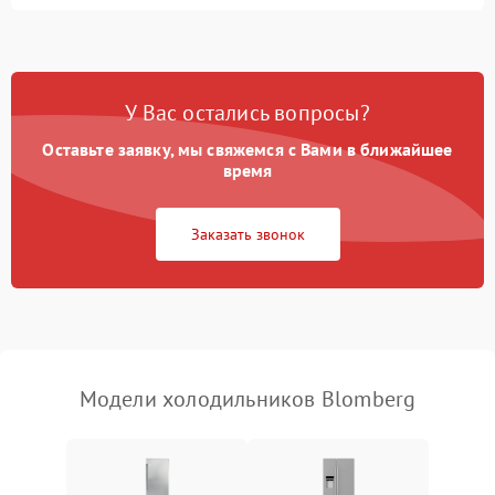
Не работает вентилятор
1800 ₽
Подробнее →
Поломка системы No Frost
2600 ₽
Подробнее →
У Вас остались вопросы?
Оставьте заявку, мы свяжемся с Вами в ближайшее
Образование конденсата
1800 ₽
Подробнее →
на стенках
время
Сбой в работе инвертора
2100 ₽
Подробнее →
Заказать звонок
Запах горелого при
2000 ₽
Подробнее →
работе
Не включается
1000 ₽
Подробнее →
холодильник
Модели холодильников Blomberg
Проблемы с системой
автоматической
1800 ₽
Подробнее →
разморозки