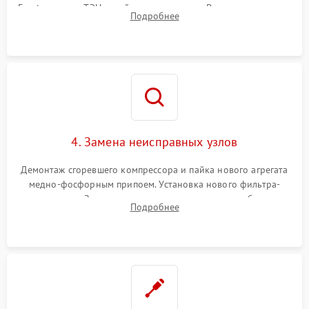
Frost, включая ТЭН оттайки и вентилятор. Ремонт или замена
Подробнее
платы управления при сбоях алгоритмов.
4. Замена неисправных узлов
Демонтаж сгоревшего компрессора и пайка нового агрегата
медно-фосфорным припоем. Установка нового фильтра-
осушителя. Замена изношенных вентиляторов обдува,
Подробнее
сломанных заслонок или поврежденных дверных петель.