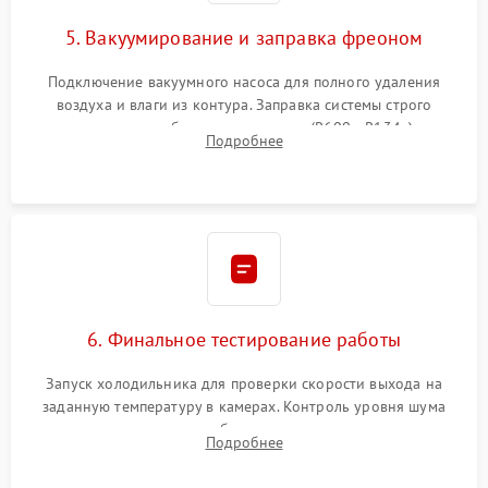
5. Вакуумирование и заправка фреоном
Подключение вакуумного насоса для полного удаления
воздуха и влаги из контура. Заправка системы строго
дозированным объемом хладагента (R600a, R134a) по
Подробнее
электронным весам. Контроль рабочего давления в системе.
6. Финальное тестирование работы
Запуск холодильника для проверки скорости выхода на
заданную температуру в камерах. Контроль уровня шума
компрессора, отсутствия обмерзания стенок и корректного
Подробнее
срабатывания системы автоматической оттайки.