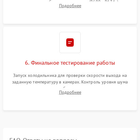
дозированным объемом хладагента (R600a, R134a) по
Подробнее
электронным весам. Контроль рабочего давления в системе.
6. Финальное тестирование работы
Запуск холодильника для проверки скорости выхода на
заданную температуру в камерах. Контроль уровня шума
компрессора, отсутствия обмерзания стенок и корректного
Подробнее
срабатывания системы автоматической оттайки.