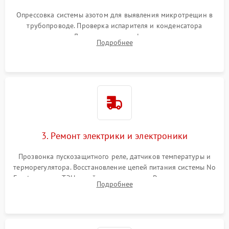
Опрессовка системы азотом для выявления микротрещин в
трубопроводе. Проверка испарителя и конденсатора
течеискателем. Демонтаж старого фильтра-осушителя и
Подробнее
продувка капиллярной трубки для устранения засоров.
3. Ремонт электрики и электроники
Прозвонка пускозащитного реле, датчиков температуры и
терморегулятора. Восстановление цепей питания системы No
Frost, включая ТЭН оттайки и вентилятор. Ремонт или замена
Подробнее
платы управления при сбоях алгоритмов.