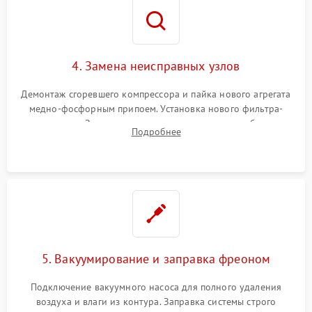
4. Замена неисправных узлов
Демонтаж сгоревшего компрессора и пайка нового агрегата
медно-фосфорным припоем. Установка нового фильтра-
осушителя. Замена изношенных вентиляторов обдува,
Подробнее
сломанных заслонок или поврежденных дверных петель.
5. Вакуумирование и заправка фреоном
Подключение вакуумного насоса для полного удаления
воздуха и влаги из контура. Заправка системы строго