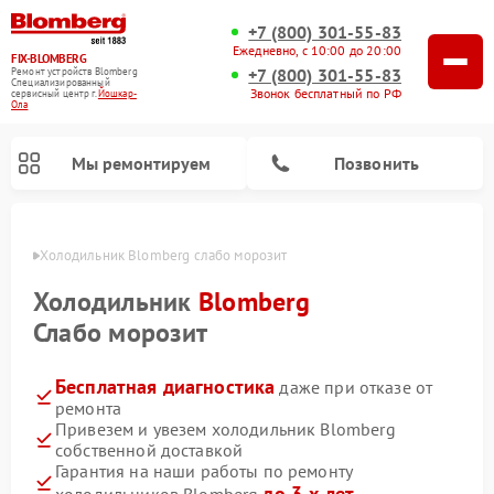
+7 (800) 301-55-83
Ежедневно, с 10:00 до 20:00
FIX-BLOMBERG
+7 (800) 301-55-83
Ремонт устройств Blomberg
Специализированный
Звонок бесплатный по РФ
cервисный центр г.
Йошкар-
Ола
Мы ремонтируем
Позвонить
р-Оле
Холодильник Blomberg слабо морозит
Холодильник
Blomberg
Слабо морозит
Бесплатная диагностика
даже при отказе от
ремонта
Привезем и увезем холодильник Blomberg
собственной доставкой
Ремонт варочных панелей Blomberg
Ремонт кухонных плит Blomberg
Ремонт посудомоечных машин Blomberg
Ремонт холодильных камер Blomberg
Ремонт духовых шкафов Blomberg
Ремонт микроволновых печей Blomberg
Ремонт стиральных машин Blomberg
Гарантия на наши работы по ремонту
до 3-х лет