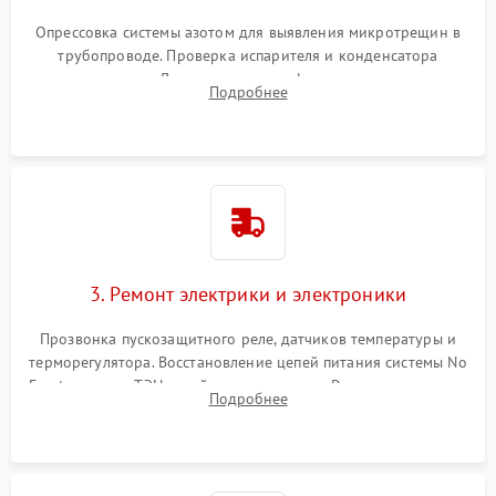
Опрессовка системы азотом для выявления микротрещин в
трубопроводе. Проверка испарителя и конденсатора
течеискателем. Демонтаж старого фильтра-осушителя и
Подробнее
продувка капиллярной трубки для устранения засоров.
3. Ремонт электрики и электроники
Прозвонка пускозащитного реле, датчиков температуры и
терморегулятора. Восстановление цепей питания системы No
Frost, включая ТЭН оттайки и вентилятор. Ремонт или замена
Подробнее
платы управления при сбоях алгоритмов.