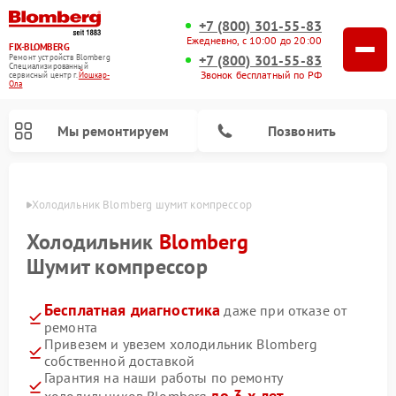
+7 (800) 301-55-83
Ежедневно, с 10:00 до 20:00
FIX-BLOMBERG
+7 (800) 301-55-83
Ремонт устройств Blomberg
Специализированный
Звонок бесплатный по РФ
cервисный центр г.
Йошкар-
Ола
Мы ремонтируем
Позвонить
р-Оле
Холодильник Blomberg шумит компрессор
Холодильник
Blomberg
Шумит компрессор
Бесплатная диагностика
даже при отказе от
ремонта
Привезем и увезем холодильник Blomberg
собственной доставкой
Ремонт варочных панелей Blomberg
Ремонт кухонных плит Blomberg
Ремонт посудомоечных машин Blomberg
Ремонт холодильных камер Blomberg
Ремонт духовых шкафов Blomberg
Ремонт микроволновых печей Blomberg
Ремонт стиральных машин Blomberg
Гарантия на наши работы по ремонту
до 3-х лет