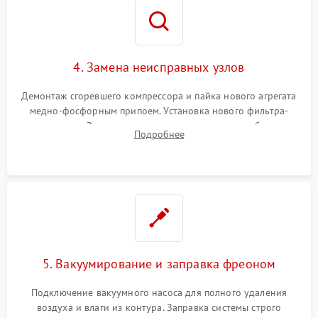
4. Замена неисправных узлов
Демонтаж сгоревшего компрессора и пайка нового агрегата
медно-фосфорным припоем. Установка нового фильтра-
осушителя. Замена изношенных вентиляторов обдува,
Подробнее
сломанных заслонок или поврежденных дверных петель.
5. Вакуумирование и заправка фреоном
Подключение вакуумного насоса для полного удаления
воздуха и влаги из контура. Заправка системы строго