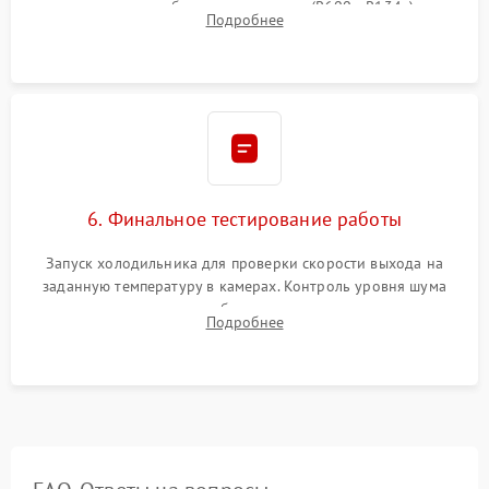
дозированным объемом хладагента (R600a, R134a) по
Подробнее
электронным весам. Контроль рабочего давления в системе.
6. Финальное тестирование работы
Запуск холодильника для проверки скорости выхода на
заданную температуру в камерах. Контроль уровня шума
компрессора, отсутствия обмерзания стенок и корректного
Подробнее
срабатывания системы автоматической оттайки.