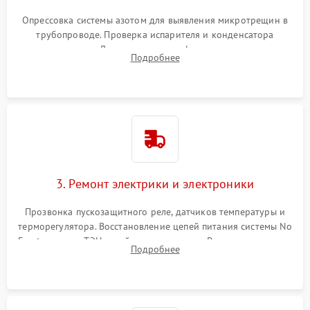
Опрессовка системы азотом для выявления микротрещин в
трубопроводе. Проверка испарителя и конденсатора
течеискателем. Демонтаж старого фильтра-осушителя и
Подробнее
продувка капиллярной трубки для устранения засоров.
3. Ремонт электрики и электроники
Прозвонка пускозащитного реле, датчиков температуры и
терморегулятора. Восстановление цепей питания системы No
Frost, включая ТЭН оттайки и вентилятор. Ремонт или замена
Подробнее
платы управления при сбоях алгоритмов.