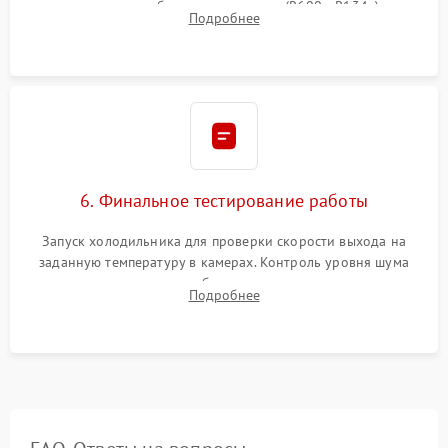
дозированным объемом хладагента (R600a, R134a) по
Подробнее
электронным весам. Контроль рабочего давления в системе.
6. Финальное тестирование работы
Запуск холодильника для проверки скорости выхода на
заданную температуру в камерах. Контроль уровня шума
компрессора, отсутствия обмерзания стенок и корректного
Подробнее
срабатывания системы автоматической оттайки.