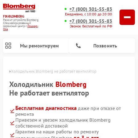
+7 (800) 301-55-83
Ежедневно, с 10:00 до 20:00
FIX-BLOMBERG
+7 (800) 301-55-83
Ремонт устройств Blomberg
Специализированный
Звонок бесплатный по РФ
cервисный центр г.
Йошкар-
Ола
Мы ремонтируем
Позвонить
р-Оле
Холодильник Blomberg не работает вентилятор
Холодильник
Blomberg
Не работает вентилятор
Бесплатная диагностика
даже при отказе от
ремонта
Привезем и увезем холодильник Blomberg
собственной доставкой
Ремонт варочных панелей Blomberg
Ремонт кухонных плит Blomberg
Ремонт посудомоечных машин Blomberg
Ремонт холодильных камер Blomberg
Ремонт духовых шкафов Blomberg
Ремонт микроволновых печей Blomberg
Ремонт стиральных машин Blomberg
Гарантия на наши работы по ремонту
до 3-х лет