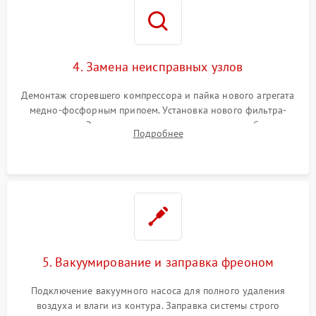
4. Замена неисправных узлов
Демонтаж сгоревшего компрессора и пайка нового агрегата
медно-фосфорным припоем. Установка нового фильтра-
осушителя. Замена изношенных вентиляторов обдува,
Подробнее
сломанных заслонок или поврежденных дверных петель.
5. Вакуумирование и заправка фреоном
Подключение вакуумного насоса для полного удаления
воздуха и влаги из контура. Заправка системы строго