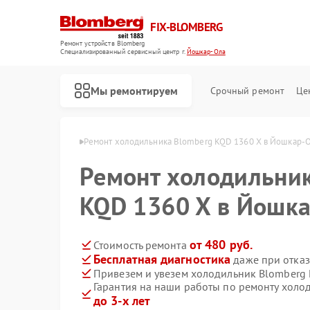
FIX-BLOMBERG
Ремонт устройств Blomberg
Специализированный cервисный центр г.
Йошкар-Ола
Мы ремонтируем
Срочный ремонт
Це
mberg в Йошкар-Оле
Ремонт холодильника Blomberg KQD 1360 X в Йошкар-
Ремонт холодильни
KQD 1360 X в Йошк
от 480 руб.
Стоимость ремонта
Бесплатная диагностика
даже при отказ
Привезем и увезем холодильник Blomberg
Гарантия на наши работы по ремонту холо
Ремонт варочных панелей Blomberg
Ремонт духовых шкафов Blomberg
Ремонт кухонных плит Blomberg
Ремонт микроволновых печей Blomberg
Ремонт посудомоечных машин Blomberg
Ремонт стиральных машин Blomberg
Ремонт холодильных камер Blomberg
до 3-х лет