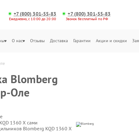
+7 (800) 301-55-83
+7 (800) 301-55-83
Ежедневно, с 10:00 до 20:00
Звонок бесплатный по РФ
ны
О нас
Отзывы
Доставка
Гарантии
Акции и скидки
Зая
Оле
ка Blomberg
ар-Оле
е
 KQD 1360 X сами
дильников Blomberg KQD 1360 X