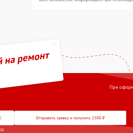
й на ремонт
При оформл
Отправить заявку и получить 1500 ₽
сти